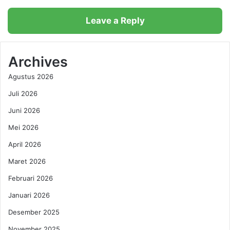
e
k
n
e
Leave a Reply
B
n
a
a
l
l
a
Archives
k
n
a
Agustus 2026
g
n
a
D
Juli 2026
n
i
Juni 2026
P
r
i
i
Mei 2026
l
d
i
e
April 2026
h
n
Maret 2026
J
g
a
a
Februari 2026
m
n
Januari 2026
u
K
N
e
Desember 2025
o
s
November 2025
n