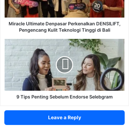
e
U
l
t
Miracle Ultimate Denpasar Perkenalkan DENSILIFT,
i
Pengencang Kulit Teknologi Tinggi di Bali
m
a
9
t
T
e
i
D
p
e
s
n
P
p
e
a
n
s
t
a
i
9 Tips Penting Sebelum Endorse Selebgram
r
n
P
g
e
S
Leave a Reply
r
e
k
b