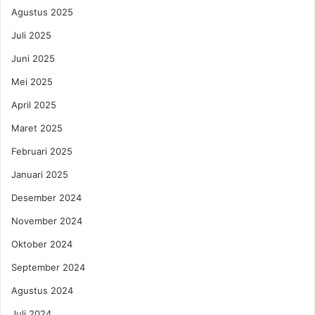
e
Agustus 2025
n
c
Juli 2025
a
Juni 2025
n
g
Mei 2025
K
April 2025
u
l
Maret 2025
i
t
Februari 2025
T
Januari 2025
e
k
Desember 2024
n
November 2024
o
l
Oktober 2024
o
September 2024
g
i
Agustus 2024
T
i
Juli 2024