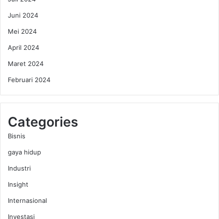
n
Juni 2024
g
g
Mei 2024
i
April 2024
d
i
Maret 2024
B
Februari 2024
a
l
i
Categories
Bisnis
gaya hidup
Industri
Insight
Internasional
Investasi