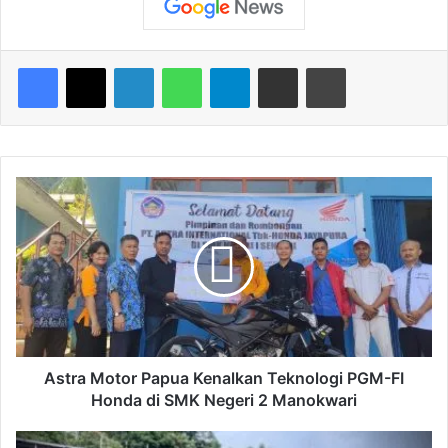
Facebook
X
LinkedIn
WhatsApp
Telegram
Share via Email
Print
A
s
t
r
a
M
o
t
o
r
Astra Motor Papua Kenalkan Teknologi PGM-FI
P
Honda di SMK Negeri 2 Manokwari
a
p
S