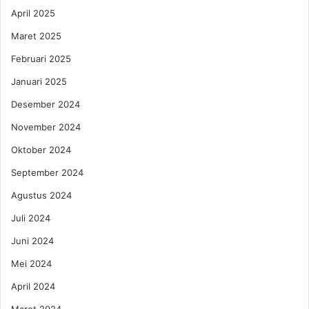
d
a
April 2025
a
n
n
Maret 2025
o
F
k
1
Februari 2025
w
5
Januari 2025
a
0
r
Desember 2024
i
November 2024
Oktober 2024
September 2024
Agustus 2024
Juli 2024
Juni 2024
Mei 2024
April 2024