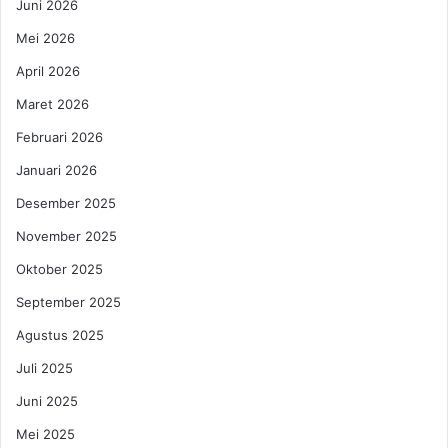
M
Juni 2026
i
-
C
Mei 2026
F
a
I
n
April 2026
H
g
Maret 2026
o
g
n
i
Februari 2026
d
h
Januari 2026
a
p
d
a
Desember 2025
i
d
S
November 2025
a
M
S
Oktober 2025
K
a
N
t
September 2025
e
r
Agustus 2025
g
i
e
a
Juli 2025
r
P
Juni 2025
i
R
2
O
Mei 2025
M