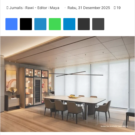
Jurnalis : Rawi - Editor : Maya
Rabu, 31 Desember 2025
19
Facebook
X
LinkedIn
WhatsApp
Telegram
Share via Email
Print