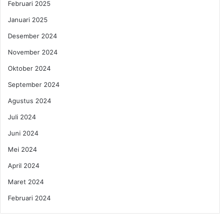
n
i
Februari 2025
i
e
Januari 2025
k
r
a
,
Desember 2024
h
C
November 2024
a
i
n
n
Oktober 2024
K
t
e
September 2024
a
t
,
Agustus 2024
i
K
g
e
Juli 2024
a
u
Juni 2024
a
n
Mei 2024
g
April 2024
a
n
Maret 2024
,
Februari 2024
d
a
n