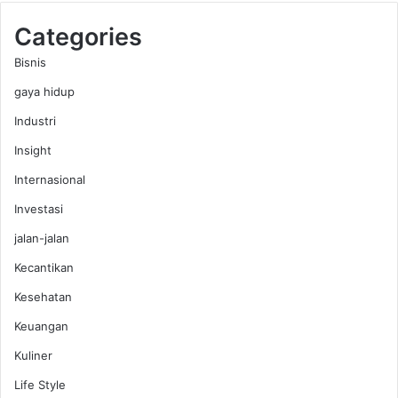
K
Categories
e
s
Bisnis
e
gaya hidup
h
a
Industri
t
a
Insight
n
Internasional
Investasi
jalan-jalan
Kecantikan
Kesehatan
Keuangan
Kuliner
Life Style