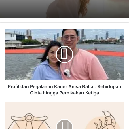
P
r
o
f
i
l
d
a
n
P
Profil dan Perjalanan Karier Anisa Bahar: Kehidupan
e
Cinta hingga Pernikahan Ketiga
r
j
R
a
a
l
m
a
a
n
l