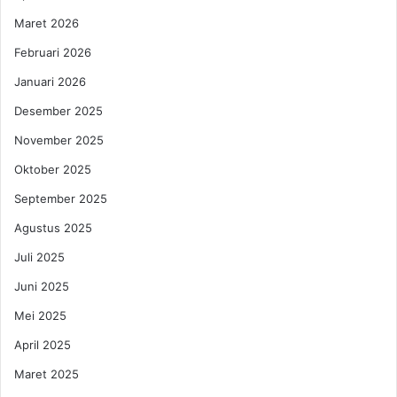
h
i
Maret 2026
i
o
d
1
Februari 2026
u
4
Januari 2026
p
S
a
e
Desember 2025
n
p
C
November 2025
t
i
e
Oktober 2025
n
m
t
b
September 2025
a
e
Agustus 2025
h
r
i
2
Juli 2025
n
0
Juni 2025
g
2
g
5
Mei 2025
a
:
P
April 2025
K
e
a
Maret 2025
r
r