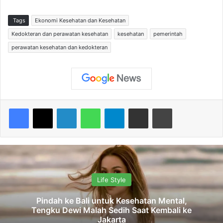
Tags
Ekonomi Kesehatan dan Kesehatan
Kedokteran dan perawatan kesehatan
kesehatan
pemerintah
perawatan kesehatan dan kedokteran
Facebook
X
LinkedIn
WhatsApp
Telegram
Share via Email
Print
Life Style
Pindah ke Bali untuk Kesehatan Mental,
Tengku Dewi Malah Sedih Saat Kembali ke
Jakarta