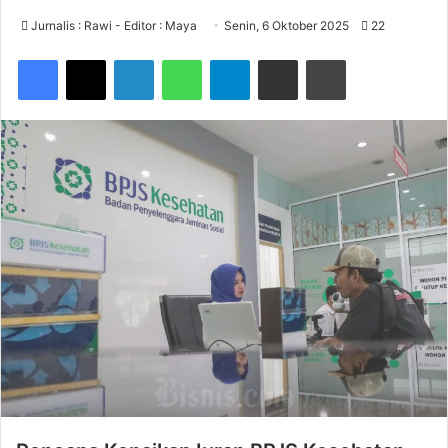
Jurnalis : Rawi - Editor : Maya
Senin, 6 Oktober 2025
22
Facebook
X
LinkedIn
WhatsApp
Telegram
Share via Email
Print