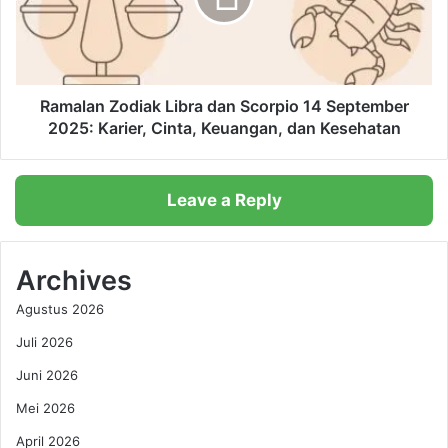
a
a
n
n
K
Z
a
o
r
d
Ramalan Zodiak Libra dan Scorpio 14 September
i
i
2025: Karier, Cinta, Keuangan, dan Kesehatan
e
a
r
k
A
L
Leave a Reply
n
i
i
b
s
r
a
a
Archives
B
d
Agustus 2026
a
a
h
n
Juli 2026
a
S
r
Juni 2026
c
:
o
Mei 2026
K
r
e
p
April 2026