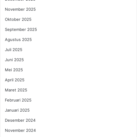
t
a
r
November 2025
2
i
L
Oktober 2025
f
a
i
w
September 2025
k
a
Agustus 2025
a
n
s
S
Juli 2025
i
u
Juni 2025
a
m
d
s
Mei 2025
a
e
l
April 2025
l
a
U
Maret 2025
h
n
H
i
Februari 2025
a
t
Januari 2025
r
e
u
d
Desember 2024
s
H
November 2024
a