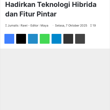
Hadirkan Teknologi Hibrida
dan Fitur Pintar
Jurnalis : Rawi - Editor : Maya
Selasa, 7 Oktober 2025
19
Facebook
X
LinkedIn
WhatsApp
Telegram
Share via Email
Print