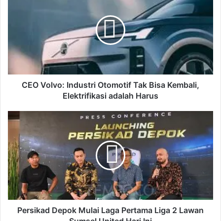
E
O
V
o
l
v
o
:
I
CEO Volvo: Industri Otomotif Tak Bisa Kembali,
n
Elektrifikasi adalah Harus
d
u
P
s
e
t
r
r
s
i
i
O
k
t
a
o
d
m
D
o
e
Persikad Depok Mulai Laga Pertama Liga 2 Lawan
t
p