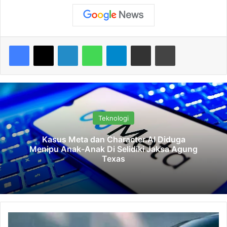
Facebook
X
LinkedIn
WhatsApp
Telegram
Share via Email
Print
Teknologi
Kasus Meta dan Character.AI Diduga
Menipu Anak-Anak Di Selidiki Jaksa Agung
Texas
C