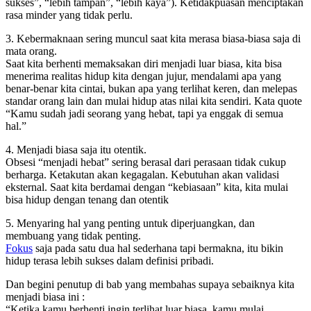
sukses”, “lebih tampan”, “lebih kaya”). Ketidakpuasan menciptakan
rasa minder yang tidak perlu.
3. Kebermaknaan sering muncul saat kita merasa biasa-biasa saja di
mata orang.
Saat kita berhenti memaksakan diri menjadi luar biasa, kita bisa
menerima realitas hidup kita dengan jujur, mendalami apa yang
benar-benar kita cintai, bukan apa yang terlihat keren, dan melepas
standar orang lain dan mulai hidup atas nilai kita sendiri. Kata quote
“Kamu sudah jadi seorang yang hebat, tapi ya enggak di semua
hal.”
4. Menjadi biasa saja itu otentik.
Obsesi “menjadi hebat” sering berasal dari perasaan tidak cukup
berharga. Ketakutan akan kegagalan. Kebutuhan akan validasi
eksternal. Saat kita berdamai dengan “kebiasaan” kita, kita mulai
bisa hidup dengan tenang dan otentik
5. Menyaring hal yang penting untuk diperjuangkan, dan
membuang yang tidak penting.
Fokus
saja pada satu dua hal sederhana tapi bermakna, itu bikin
hidup terasa lebih sukses dalam definisi pribadi.
Dan begini penutup di bab yang membahas supaya sebaiknya kita
menjadi biasa ini :
“Ketika kamu berhenti ingin terlihat luar biasa, kamu mulai