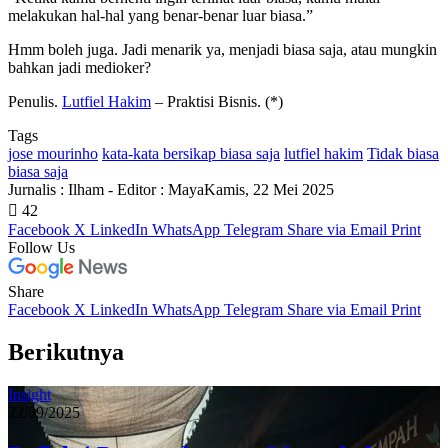
melakukan hal-hal yang benar-benar luar biasa.”
Hmm boleh juga. Jadi menarik ya, menjadi biasa saja, atau mungkin
bahkan jadi medioker?
Penulis.
Lutfiel Hakim
– Praktisi Bisnis. (*)
Tags
jose mourinho
kata-kata bersikap biasa saja
lutfiel hakim
Tidak biasa
biasa saja
Jurnalis : Ilham - Editor : Maya
Kamis, 22 Mei 2025
42
Facebook
X
LinkedIn
WhatsApp
Telegram
Share via Email
Print
Follow Us
Share
Facebook
X
LinkedIn
WhatsApp
Telegram
Share via Email
Print
Berikutnya
Insight
22/09/2025