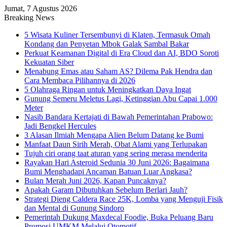
Jumat, 7 Agustus 2026
Breaking News
5 Wisata Kuliner Tersembunyi di Klaten, Termasuk Omah
Kondang dan Penyetan Mbok Galak Sambal Bakar
Perkuat Keamanan Digital di Era Cloud dan AI, BDO Soroti
Kekuatan Siber
Menabung Emas atau Saham AS? Dilema Pak Hendra dan
Cara Membaca Pilihannya di 2026
5 Olahraga Ringan untuk Meningkatkan Daya Ingat
Gunung Semeru Meletus Lagi, Ketinggian Abu Capai 1.000
Meter
Nasib Bandara Kertajati di Bawah Pemerintahan Prabowo:
Jadi Bengkel Hercules
3 Alasan Ilmiah Mengapa Alien Belum Datang ke Bumi
Manfaat Daun Sirih Merah, Obat Alami yang Terlupakan
Tujuh ciri orang taat aturan yang sering merasa menderita
Rayakan Hari Asteroid Sedunia 30 Juni 2026: Bagaimana
Bumi Menghadapi Ancaman Batuan Luar Angkasa?
Bulan Merah Juni 2026, Kapan Puncaknya?
Apakah Garam Dibutuhkan Sebelum Berlari Jauh?
Strategi Dieng Caldera Race 25K, Lomba yang Menguji Fisik
dan Mental di Gunung Sindoro
Pemerintah Dukung Maxdecal Foodie, Buka Peluang Baru
Promosi UMKM Melalui Otomotif