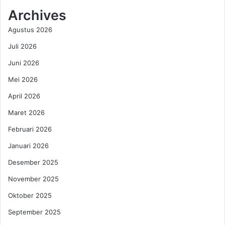
a
a
k
Archives
r
a
Agustus 2026
i
n
s
T
Juli 2026
y
a
a
Juni 2026
n
n
a
Mei 2026
g
h
P
S
April 2026
e
a
Maret 2026
r
a
n
t
Februari 2026
a
H
Januari 2026
h
a
D
m
Desember 2025
i
i
k
November 2025
l
u
d
Oktober 2025
n
a
j
n
September 2025
u
D