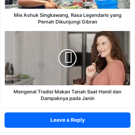
k
S
i
Mie Ashuk Singkawang, Rasa Legendaris yang
n
Pernah Dikunjungi Gibran
g
k
M
a
e
w
n
a
g
n
e
g
n
,
a
R
l
a
T
s
r
Mengenal Tradisi Makan Tanah Saat Hamil dan
a
a
Dampaknya pada Janin
L
d
e
i
g
s
Leave a Reply
e
i
n
M
d