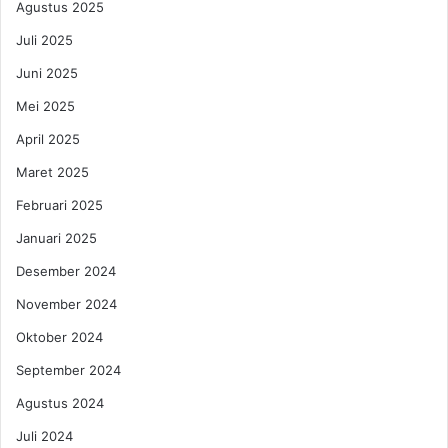
Agustus 2025
n
a
g
m
Juli 2025
i
p
Juni 2025
G
a
i
k
Mei 2025
b
n
r
April 2025
y
a
a
Maret 2025
n
p
a
Februari 2025
d
Januari 2025
a
J
Desember 2024
a
November 2024
n
i
Oktober 2024
n
September 2024
Agustus 2024
Juli 2024