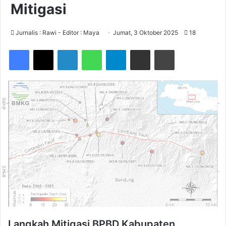
Mitigasi
Jurnalis : Rawi - Editor : Maya
Jumat, 3 Oktober 2025
18
Facebook
X
LinkedIn
WhatsApp
Telegram
Share via Email
Print
Langkah Mitigasi BPBD Kabupaten