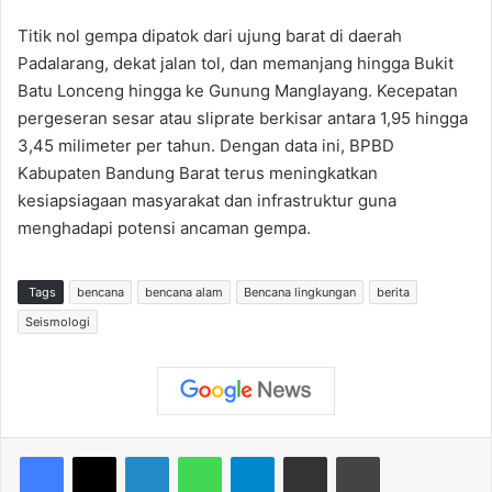
Titik nol gempa dipatok dari ujung barat di daerah
Padalarang, dekat jalan tol, dan memanjang hingga Bukit
Batu Lonceng hingga ke Gunung Manglayang. Kecepatan
pergeseran sesar atau sliprate berkisar antara 1,95 hingga
3,45 milimeter per tahun. Dengan data ini, BPBD
Kabupaten Bandung Barat terus meningkatkan
kesiapsiagaan masyarakat dan infrastruktur guna
menghadapi potensi ancaman gempa.
Tags
bencana
bencana alam
Bencana lingkungan
berita
Seismologi
Facebook
X
LinkedIn
WhatsApp
Telegram
Share via Email
Print