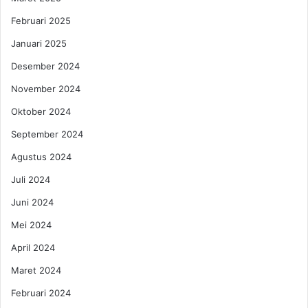
o
e
g
g
Februari 2025
i
a
Januari 2025
N
l
o
Desember 2024
v
November 2024
e
m
Oktober 2024
b
e
September 2024
r
Agustus 2024
2
0
Juli 2024
2
Juni 2024
5
!
Mei 2024
April 2024
Maret 2024
Februari 2024