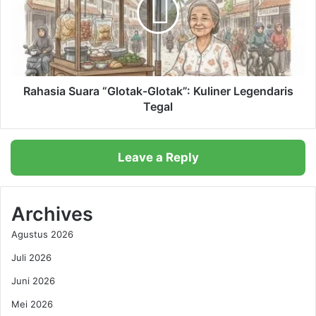
a
e
s
n
i
g
a
a
S
n
u
I
a
Rahasia Suara “Glotak-Glotak”: Kuliner Legendaris
n
r
Tegal
t
a
e
“
l
G
Leave a Reply
C
l
o
o
r
t
e
a
Archives
U
k
Agustus 2026
l
-
t
G
Juli 2026
r
l
a
Juni 2026
o
D
t
Mei 2026
i
a