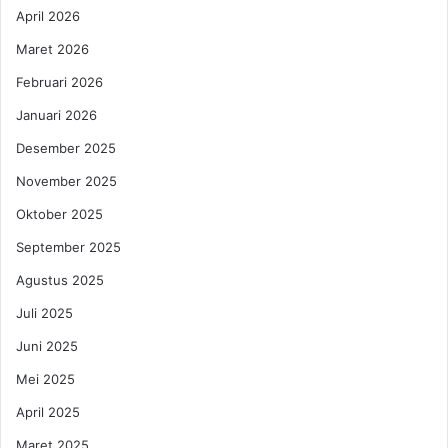
s
k
April 2026
k
”
Maret 2026
o
:
n
K
Februari 2026
4
u
Januari 2026
0
l
%
i
Desember 2025
d
n
i
November 2025
e
G
r
Oktober 2025
e
L
b
e
September 2025
y
g
Agustus 2025
a
e
r
n
Juli 2025
T
d
Juni 2025
e
a
k
r
Mei 2025
n
i
o
April 2025
s
l
T
Maret 2025