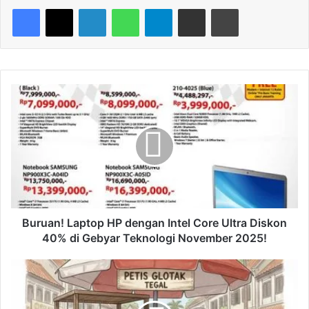
Facebook
X
LinkedIn
WhatsApp
Telegram
Share via Email
Print
B
u
r
u
a
n
!
L
a
p
Buruan! Laptop HP dengan Intel Core Ultra Diskon
t
40% di Gebyar Teknologi November 2025!
o
p
R
H
a
P
h
d