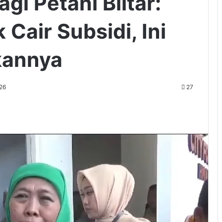
gi Petani Blitar:
Cair Subsidi, Ini
kannya
026
27