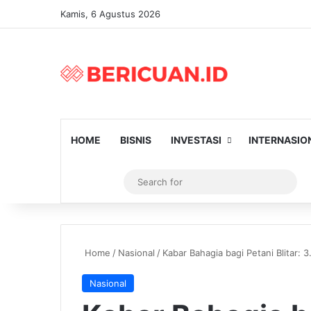
Kamis, 6 Agustus 2026
HOME
BISNIS
INVESTASI
INTERNASIO
Log In
Artikel Random
Switch skin
Sear
for
Home
/
Nasional
/
Kabar Bahagia bagi Petani Blitar:
Nasional