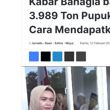
Kabar Bahagia ba
3.989 Ton Pupuk 
Cara Mendapat
Jurnalis : Rawi - Editor : Maya
Kamis, 12 Februari 2
Facebook
X
LinkedIn
Share via Email
Print