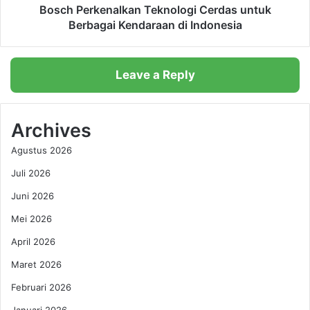
n
e
Bosch Perkenalkan Teknologi Cerdas untuk
R
n
Berbagai Kendaraan di Indonesia
a
a
h
l
a
k
Leave a Reply
s
a
i
n
a
T
S
e
Archives
o
k
Agustus 2026
l
n
o
o
Juli 2026
T
l
r
Juni 2026
o
a
g
Mei 2026
v
i
e
C
April 2026
l
e
Maret 2026
i
r
n
d
Februari 2026
g
a