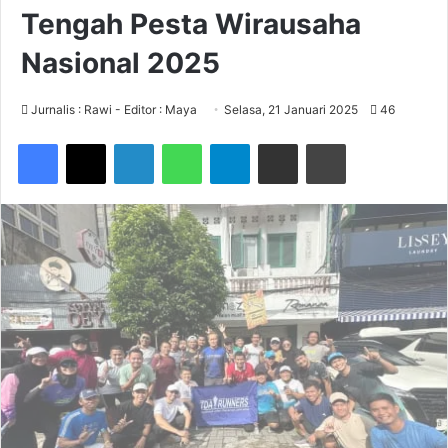
Tengah Pesta Wirausaha
Nasional 2025
Jurnalis : Rawi - Editor : Maya
Selasa, 21 Januari 2025
46
Facebook
X
LinkedIn
WhatsApp
Telegram
Share via Email
Print