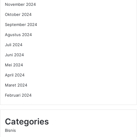
November 2024
n
d
Oktober 2024
i
September 2024
I
n
Agustus 2024
d
o
Juli 2024
n
Juni 2024
e
s
Mei 2024
i
April 2024
a
Maret 2024
Februari 2024
Categories
Bisnis