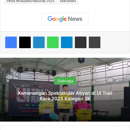
Pesta Wirausaha Nasional 2025
tdarunners
Facebook
X
LinkedIn
WhatsApp
Telegram
Share via Email
Print
Olahraga
Kemenangan Spektakuler Abyan di UI Trail
Race 2025 Kategori 5K