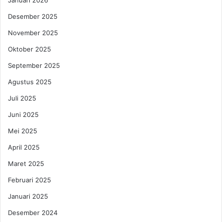
Januari 2026
:
s
B
u
Desember 2025
e
n
b
November 2025
t
a
u
Oktober 2025
s
k
d
B
September 2025
a
e
Agustus 2025
n
r
M
b
Juli 2025
e
a
Juni 2025
n
g
y
a
Mei 2025
e
i
n
April 2025
K
a
e
Maret 2025
n
n
g
d
Februari 2025
k
a
Januari 2025
a
r
n
a
Desember 2024
a