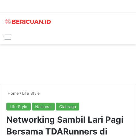
Menu
S
Home
/
Life Style
Life Style
Nasional
Olahraga
Networking Sambil Lari Pagi
Bersama TDARunners di