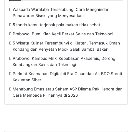
Waspada Waralaba Terselubung, Cara Menghindari
Penawaran Bisnis yang Menyesatkan
5 tanda kamu terjebak pola makan tidak sehat
Prabowo: Bumi Kian Kecil Berkat Sains dan Teknologi
5 Wisata Kuliner Tersembunyi di Klaten, Termasuk Omah
Kondang dan Penyetan Mbok Galak Sambal Bakar
Prabowo: Kampus Miliki Kebebasan Akademis, Dorong
Kembangkan Sains dan Teknologi
Perkuat Keamanan Digital di Era Cloud dan AI, BDO Soroti
Kekuatan Siber
Menabung Emas atau Saham AS? Dilema Pak Hendra dan
Cara Membaca Pilihannya di 2026
Mengapa Muncul Uban di Usia Muda?
Apa Itu Gaya Hidup Slow Living, Kota Mana
Temukan Penyebab dan Solusinya
Yang Cocok Buat Tinggal?