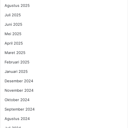
g
n
Agustus 2025
a
M
n
a
Juli 2025
M
r
Juni 2025
a
a
r
t
Mei 2025
e
h
t
April 2025
o
S
n
Maret 2025
u
2
r
0
Februari 2025
p
2
Januari 2025
l
4
u
Desember 2024
s
November 2024
L
o
Oktober 2024
c
h
September 2024
!
Agustus 2024
!
Juli 2024