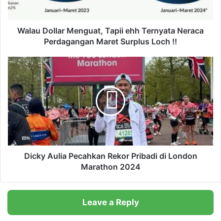
l
l
a
Walau Dollar Menguat, Tapii ehh Ternyata Neraca
r
Perdagangan Maret Surplus Loch !!
M
e
D
n
i
g
c
u
k
a
y
t
A
,
u
T
l
a
i
p
a
Dicky Aulia Pecahkan Rekor Pribadi di London
i
P
Marathon 2024
i
e
e
c
h
a
Leave a Reply
h
h
T
k