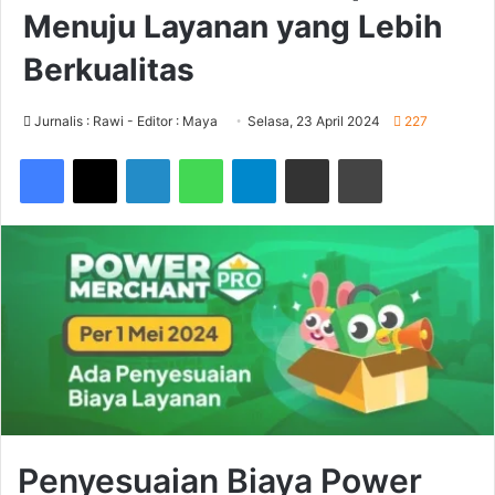
Menuju Layanan yang Lebih
Berkualitas
Jurnalis : Rawi - Editor : Maya
Selasa, 23 April 2024
227
Facebook
X
LinkedIn
WhatsApp
Telegram
Share via Email
Print
Penyesuaian Biaya Power