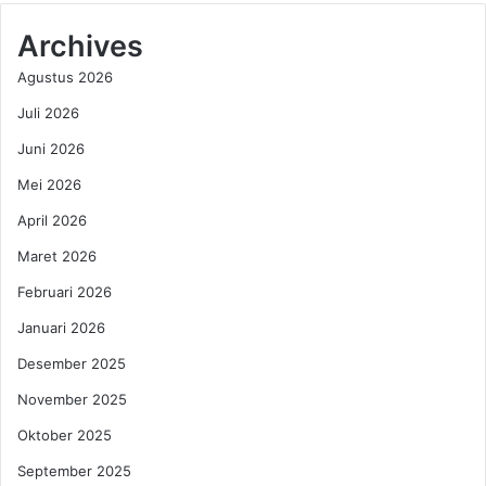
e
a
r
n
Archives
n
R
Agustus 2026
y
e
a
k
Juli 2026
t
o
a
Juni 2026
r
N
P
Mei 2026
e
r
r
i
April 2026
a
b
Maret 2026
c
a
a
d
Februari 2026
P
i
Januari 2026
e
d
r
i
Desember 2025
d
L
a
November 2025
o
g
n
Oktober 2025
a
d
n
o
September 2025