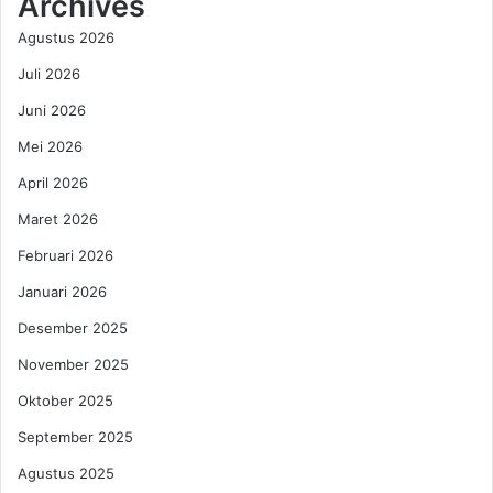
Archives
a
i
Agustus 2026
n
s
G
a
Juli 2026
a
t
b
Juni 2026
a
i
,
Mei 2026
n
G
F
u
April 2026
l
b
Maret 2026
o
e
r
r
Februari 2026
a
n
Januari 2026
u
r
Desember 2025
A
November 2025
n
d
Oktober 2025
r
a
September 2025
S
Agustus 2025
o