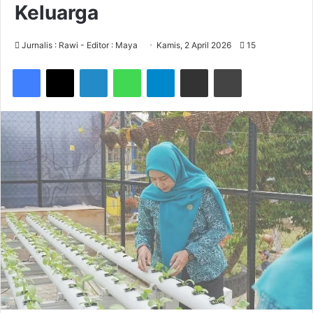
Keluarga
Jurnalis : Rawi - Editor : Maya
Kamis, 2 April 2026
15
Facebook
X
LinkedIn
WhatsApp
Telegram
Share via Email
Print