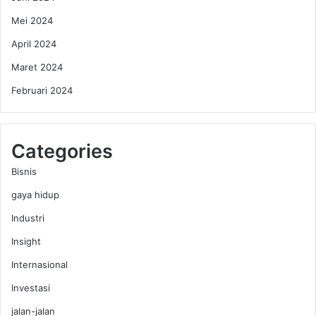
n
a
Mei 2024
s
April 2024
i
j
Maret 2024
e
Februari 2024
l
a
n
g
Categories
L
e
Bisnis
b
gaya hidup
a
r
Industri
a
n
Insight
Internasional
Investasi
jalan-jalan