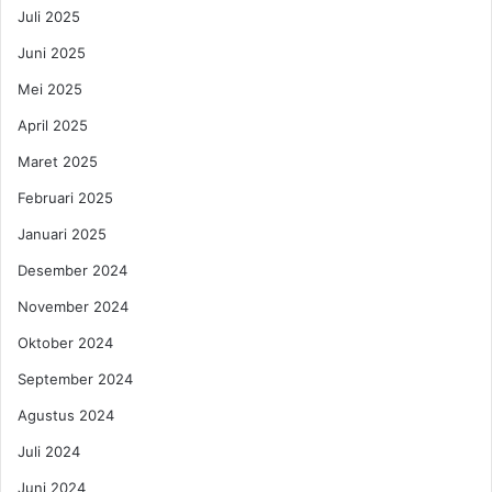
n
Juli 2025
i
Juni 2025
p
a
Mei 2025
n
April 2025
t
a
Maret 2025
u
k
Februari 2025
e
Januari 2025
s
i
Desember 2024
a
November 2024
p
a
Oktober 2024
n
September 2024
d
e
Agustus 2024
s
t
Juli 2024
i
Juni 2024