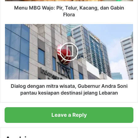
a
j
Menu MBG Wajo: Pir, Telur, Kacang, dan Gabin
o
Flora
:
P
D
i
i
r
a
,
l
T
o
e
g
l
d
u
e
r
n
,
g
Dialog dengan mitra wisata, Gubernur Andra Soni
K
a
pantau kesiapan destinasi jelang Lebaran
a
n
c
m
a
i
Leave a Reply
n
t
g
r
,
a
d
w