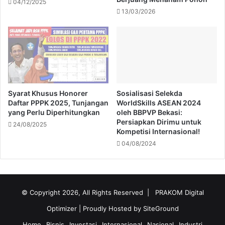
04/12/2025
13/03/2026
Syarat Khusus Honorer
Sosialisasi Selekda
Daftar PPPK 2025, Tunjangan
WorldSkills ASEAN 2024
yang Perlu Diperhitungkan
oleh BBPVP Bekasi:
Persiapkan Dirimu untuk
24/08/2025
Kompetisi Internasional!
04/08/2024
© Copyright 2026, All Rights Reserved |
PRAKOM Digital
Optimizer
| Proudly Hosted by
SiteGround
Home
Bisnis
Investasi
Internasional
Nasional
Industri