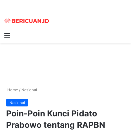
Menu
S
Home
/
Nasional
Nasional
Poin-Poin Kunci Pidato
Prabowo tentang RAPBN