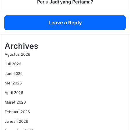
g
M
Perlu Jadi yang Pertama?
i
e
t
n
a
j
Leave a Reply
r
a
i
d
u
i
s
N
Archives
,
o
Agustus 2026
K
m
e
o
Juli 2026
r
r
j
Juni 2026
D
a
u
Mei 2026
K
a
e
,
April 2026
r
M
Maret 2026
a
e
s
n
Februari 2026
m
g
Januari 2026
u
a
B
p