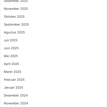
Desember 2025
e
a
r
November 2025
T
b
i
Oktober 2025
u
d
a
a
September 2025
h
k
Agustus 2025
H
P
a
e
Juli 2025
s
r
Juni 2025
i
l
l
u
Mei 2025
J
April 2025
a
d
Maret 2025
i
y
Februari 2025
a
Januari 2025
n
g
Desember 2024
P
November 2024
e