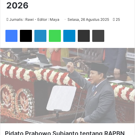
2026
Jurnalis : Rawi - Editor : Maya
Selasa, 26 Agustus 2025
25
Facebook
X
LinkedIn
WhatsApp
Telegram
Share via Email
Print
Pidato Prabowo Subianto tentang RAPBN