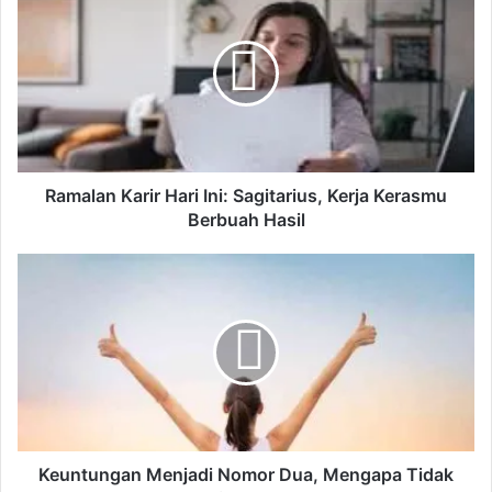
a
m
a
l
a
n
K
a
r
Ramalan Karir Hari Ini: Sagitarius, Kerja Kerasmu
i
Berbuah Hasil
r
H
K
a
e
r
u
i
n
I
t
n
u
i
n
:
g
S
a
a
n
Keuntungan Menjadi Nomor Dua, Mengapa Tidak