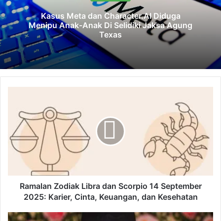
Kasus Meta dan Character.AI Diduga
Menipu Anak-Anak Di Selidiki Jaksa Agung
Texas
R
a
m
a
l
a
n
Z
o
d
Ramalan Zodiak Libra dan Scorpio 14 September
i
2025: Karier, Cinta, Keuangan, dan Kesehatan
a
k
T