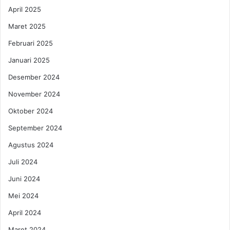
,
April 2025
y
K
:
Maret 2025
e
K
u
e
Februari 2025
a
n
Januari 2025
n
t
g
a
Desember 2024
a
l
November 2024
n
P
,
a
Oktober 2024
d
t
a
September 2024
r
n
i
Agustus 2024
K
a
e
r
Juli 2024
s
k
Juni 2024
e
i
h
Mei 2024
a
April 2024
t
a
Maret 2024