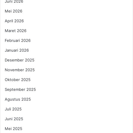
e
Juni 2026
a
m
B
Mei 2026
b
o
e
n
April 2026
r
A
Maret 2026
2
p
0
p
Februari 2026
2
e
Januari 2026
5
t
:
i
Desember 2025
K
t
a
November 2025
,
r
Y
Oktober 2025
i
o
e
u
September 2025
r
r
Agustus 2025
,
M
C
a
Juli 2025
i
j
Juni 2025
n
e
t
s
Mei 2025
a
t