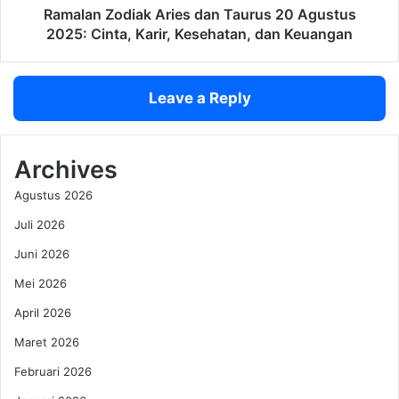
0
d
Ramalan Zodiak Aries dan Taurus 20 Agustus
2
i
2025: Cinta, Karir, Kesehatan, dan Keuangan
5
a
:
k
M
A
Leave a Reply
a
r
k
i
a
e
n
s
Archives
a
d
Agustus 2026
n
a
V
n
Juli 2026
i
T
r
Juni 2026
a
a
u
Mei 2026
l
r
,
u
April 2026
J
s
Maret 2026
a
2
j
0
Februari 2026
a
A