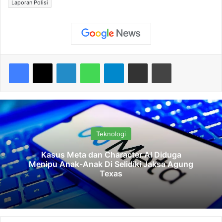
Laporan Polisi
Facebook
X
LinkedIn
WhatsApp
Telegram
Share via Email
Print
Teknologi
Kasus Meta dan Character.AI Diduga
Menipu Anak-Anak Di Selidiki Jaksa Agung
Texas