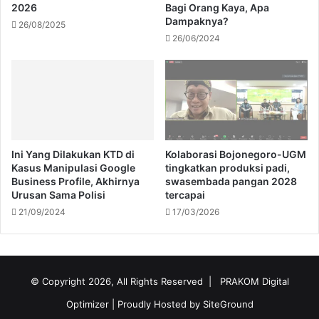
2026
Bagi Orang Kaya, Apa
Dampaknya?
26/08/2025
26/06/2024
Ini Yang Dilakukan KTD di
Kolaborasi Bojonegoro-UGM
Kasus Manipulasi Google
tingkatkan produksi padi,
Business Profile, Akhirnya
swasembada pangan 2028
Urusan Sama Polisi
tercapai
21/09/2024
17/03/2026
© Copyright 2026, All Rights Reserved |
PRAKOM Digital
Optimizer
| Proudly Hosted by
SiteGround