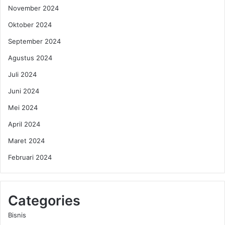
November 2024
N
,
i
K
Oktober 2024
k
e
m
September 2024
s
a
e
Agustus 2024
t
h
a
Juli 2024
t
Juni 2024
a
n
Mei 2024
,
April 2024
d
a
Maret 2024
n
Februari 2024
K
e
u
a
Categories
n
g
Bisnis
a