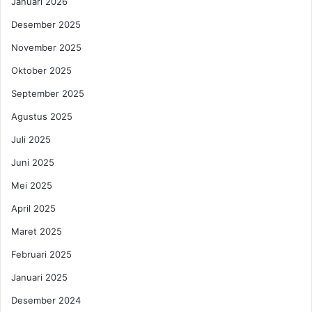
Januari 2026
n
g
a
u
Desember 2025
n
s
K
November 2025
t
e
u
Oktober 2025
k
s
i
2
September 2025
n
0
Agustus 2025
i
2
a
5
Juli 2025
n
:
Juni 2025
,
C
d
i
Mei 2025
a
n
n
April 2025
t
D
a
Maret 2025
e
,
s
K
Februari 2025
s
a
Januari 2025
e
r
r
i
Desember 2024
t
r