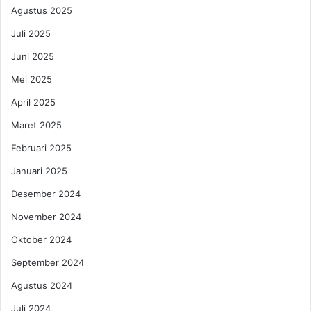
p
Agustus 2025
a
e
P
t
Juli 2025
a
M
Juni 2025
d
e
a
n
Mei 2025
t
c
K
April 2025
u
a
a
Maret 2025
r
t
y
Februari 2025
a
Januari 2025
Desember 2024
November 2024
Oktober 2024
September 2024
Agustus 2024
Juli 2024