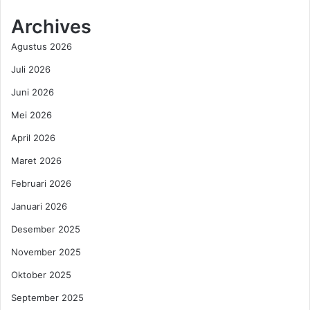
a
k
,
a
Archives
K
p
Agustus 2026
e
d
m
i
Juli 2026
e
P
n
Juni 2026
a
t
k
Mei 2026
a
e
n
l
April 2026
T
,
Maret 2026
e
I
r
s
Februari 2026
a
u
Januari 2026
p
B
k
a
Desember 2025
a
b
n
November 2025
i
S
N
Oktober 2025
k
g
e
e
September 2025
m