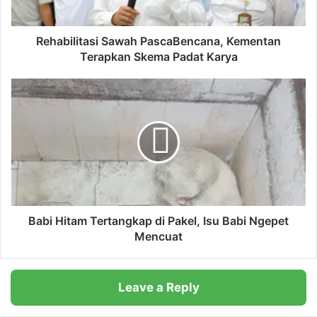
i
t
a
Rehabilitasi Sawah PascaBencana, Kementan
s
Terapkan Skema Padat Karya
i
S
B
a
a
w
b
a
i
h
H
P
i
a
t
s
a
c
m
a
T
Babi Hitam Tertangkap di Pakel, Isu Babi Ngepet
B
e
Mencuat
e
r
n
t
c
a
Leave a Reply
a
n
n
g