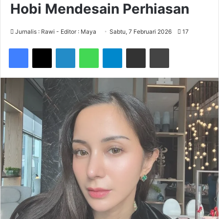
Hobi Mendesain Perhiasan
Jurnalis : Rawi - Editor : Maya
Sabtu, 7 Februari 2026
17
Facebook
X
LinkedIn
WhatsApp
Telegram
Share via Email
Print