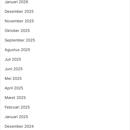
Januari 2026
n
o
g
B
Desember 2025
u
e
b
November 2025
k
a
a
Oktober 2025
h
s
K
i
September 2025
e
,
Agustus 2025
s
C
e
i
Juli 2025
d
c
Juni 2025
i
i
h
p
Mei 2025
a
i
n
April 2025
S
M
u
Maret 2025
e
s
n
u
Februari 2025
j
K
Januari 2025
a
e
d
d
Desember 2024