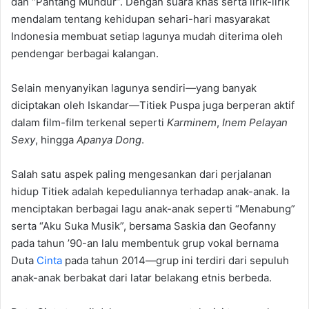
dan “Pantang Mundur”. Dengan suara khas serta lirik-lirik
mendalam tentang kehidupan sehari-hari masyarakat
Indonesia membuat setiap lagunya mudah diterima oleh
pendengar berbagai kalangan.
Selain menyanyikan lagunya sendiri—yang banyak
diciptakan oleh Iskandar—Titiek Puspa juga berperan aktif
dalam film-film terkenal seperti
Karminem
,
Inem Pelayan
Sexy
, hingga
Apanya Dong
.
Salah satu aspek paling mengesankan dari perjalanan
hidup Titiek adalah kepeduliannya terhadap anak-anak. Ia
menciptakan berbagai lagu anak-anak seperti “Menabung”
serta “Aku Suka Musik”, bersama Saskia dan Geofanny
pada tahun ’90-an lalu membentuk grup vokal bernama
Duta
Cinta
pada tahun 2014—grup ini terdiri dari sepuluh
anak-anak berbakat dari latar belakang etnis berbeda.