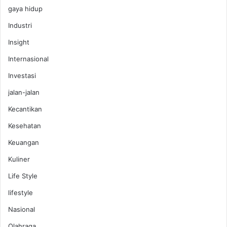
n
gaya hidup
S
Industri
e
r
Insight
i
Internasional
b
u
Investasi
R
jalan-jalan
u
p
Kecantikan
i
a
Kesehatan
h
Keuangan
!
Kuliner
Life Style
lifestyle
Nasional
Olahraga