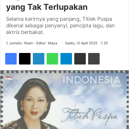
yang Tak Terlupakan
Selama karirnya yang panjang, Titiek Puspa
dikenal sebagai penyanyi, pencipta lagu, dan
aktris berbakat.
Jurnalis : Ilham - Editor : Maya
Sabtu, 12 April 2025
25
Facebook
X
LinkedIn
WhatsApp
Telegram
Share via Email
Print