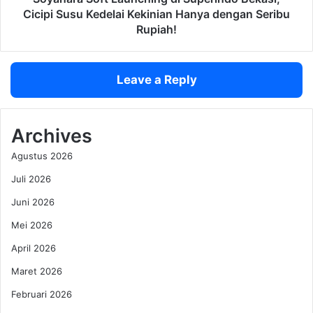
M
f
Cicipi Susu Kedelai Kekinian Hanya dengan Seribu
e
t
Rupiah!
n
L
j
a
a
u
Leave a Reply
d
n
i
c
K
h
e
i
Archives
k
n
Agustus 2026
u
g
a
d
Juli 2026
t
i
a
Juni 2026
S
n
u
Mei 2026
B
p
i
e
April 2026
s
r
Maret 2026
a
i
M
n
Februari 2026
e
d