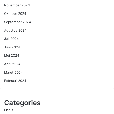
i
e
November 2024
K
l
e
a
Oktober 2024
b
i
a
September 2024
K
h
e
Agustus 2024
a
k
g
i
Juli 2024
i
n
Juni 2024
a
i
a
a
Mei 2024
n
n
April 2024
H
a
Maret 2024
n
Februari 2024
y
a
d
e
Categories
n
g
Bisnis
a