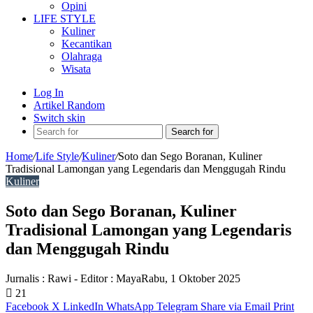
Opini
LIFE STYLE
Kuliner
Kecantikan
Olahraga
Wisata
Log In
Artikel Random
Switch skin
Search for
Home
/
Life Style
/
Kuliner
/
Soto dan Sego Boranan, Kuliner
Tradisional Lamongan yang Legendaris dan Menggugah Rindu
Kuliner
Soto dan Sego Boranan, Kuliner
Tradisional Lamongan yang Legendaris
dan Menggugah Rindu
Jurnalis : Rawi - Editor : Maya
Rabu, 1 Oktober 2025
21
Facebook
X
LinkedIn
WhatsApp
Telegram
Share via Email
Print