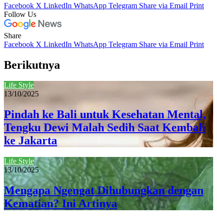
Facebook
X
LinkedIn
WhatsApp
Telegram
Share via Email
Print
Follow Us
Share
Facebook
X
LinkedIn
WhatsApp
Telegram
Share via Email
Print
Berikutnya
Life Style
13/10/2025
Pindah ke Bali untuk Kesehatan Mental,
Tengku Dewi Malah Sedih Saat Kembali
ke Jakarta
Life Style
13/10/2025
Mengapa Ngengat Dihubungkan dengan
Kematian? Ini Artinya