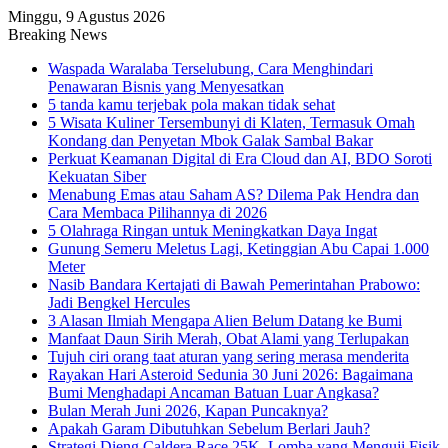
Minggu, 9 Agustus 2026
Breaking News
Waspada Waralaba Terselubung, Cara Menghindari
Penawaran Bisnis yang Menyesatkan
5 tanda kamu terjebak pola makan tidak sehat
5 Wisata Kuliner Tersembunyi di Klaten, Termasuk Omah
Kondang dan Penyetan Mbok Galak Sambal Bakar
Perkuat Keamanan Digital di Era Cloud dan AI, BDO Soroti
Kekuatan Siber
Menabung Emas atau Saham AS? Dilema Pak Hendra dan
Cara Membaca Pilihannya di 2026
5 Olahraga Ringan untuk Meningkatkan Daya Ingat
Gunung Semeru Meletus Lagi, Ketinggian Abu Capai 1.000
Meter
Nasib Bandara Kertajati di Bawah Pemerintahan Prabowo:
Jadi Bengkel Hercules
3 Alasan Ilmiah Mengapa Alien Belum Datang ke Bumi
Manfaat Daun Sirih Merah, Obat Alami yang Terlupakan
Tujuh ciri orang taat aturan yang sering merasa menderita
Rayakan Hari Asteroid Sedunia 30 Juni 2026: Bagaimana
Bumi Menghadapi Ancaman Batuan Luar Angkasa?
Bulan Merah Juni 2026, Kapan Puncaknya?
Apakah Garam Dibutuhkan Sebelum Berlari Jauh?
Strategi Dieng Caldera Race 25K, Lomba yang Menguji Fisik