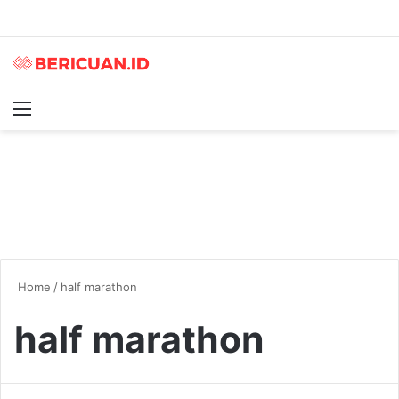
Menu
S
Home
/
half marathon
half marathon