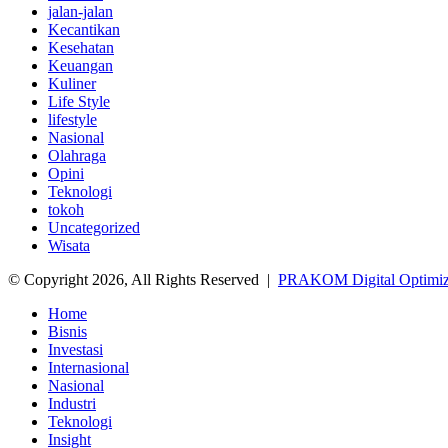
jalan-jalan
Kecantikan
Kesehatan
Keuangan
Kuliner
Life Style
lifestyle
Nasional
Olahraga
Opini
Teknologi
tokoh
Uncategorized
Wisata
© Copyright 2026, All Rights Reserved |
PRAKOM Digital Optimi
Home
Bisnis
Investasi
Internasional
Nasional
Industri
Teknologi
Insight