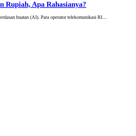
ran Rupiah, Apa Rahasianya?
cerdasan buatan (AI). Para operator telekomunikasi RI…