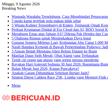
Minggu, 9 Agustus 2026
Breaking News
Waspada Waralaba Terselubung, Cara Menghindari Penawaran
5 tanda kamu terjebak pola makan tidak sehat
5 Wisata Kuliner Tersembunyi di Klaten, Termasuk Omah Ko
Perkuat Keamanan Digital di Era Cloud dan AI, BDO Soroti K
Menabung Emas atau Saham AS? Dilema Pak Hendra dan Cara
5 Olahraga Ringan untuk Meningkatkan Daya Ingat
Gunung Semeru Meletus Lagi, Ketinggian Abu Capai 1.000 M
Nasib Bandara Kertajati di Bawah Pemerintahan Prabowo: Jad
3 Alasan Ilmiah Mengapa Alien Belum Datang ke Bumi
Manfaat Daun Sirih Merah, Obat Alami yang Terlupakan
Tujuh ciri orang taat aturan yang sering merasa menderita
Rayakan Hari Asteroid Sedunia 30 Juni 2026: Bagaimana Bu
Bulan Merah Juni 2026, Kapan Puncaknya?
Apakah Garam Dibutuhkan Sebelum Berlari Jauh?
Strategi Dieng Caldera Race 25K, Lomba yang Menguji Fisik 
Menu