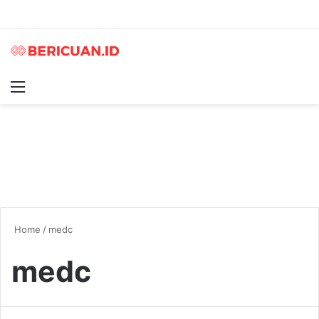
Menu
S
Home
/
medc
medc