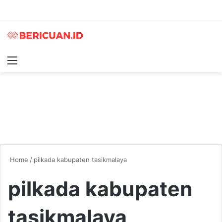
Menu
S
Home
/
pilkada kabupaten tasikmalaya
pilkada kabupaten
tasikmalaya