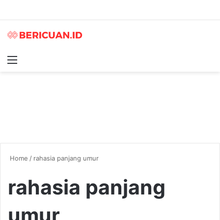
Menu
S
Home
/
rahasia panjang umur
rahasia panjang
umur