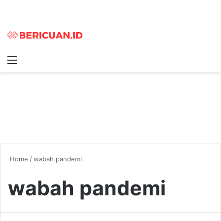
Menu
S
Home
/
wabah pandemi
wabah pandemi