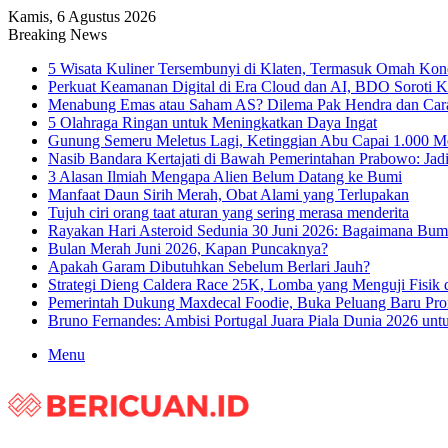
Kamis, 6 Agustus 2026
Breaking News
5 Wisata Kuliner Tersembunyi di Klaten, Termasuk Omah Ko
Perkuat Keamanan Digital di Era Cloud dan AI, BDO Soroti K
Menabung Emas atau Saham AS? Dilema Pak Hendra dan Cara
5 Olahraga Ringan untuk Meningkatkan Daya Ingat
Gunung Semeru Meletus Lagi, Ketinggian Abu Capai 1.000 M
Nasib Bandara Kertajati di Bawah Pemerintahan Prabowo: Jad
3 Alasan Ilmiah Mengapa Alien Belum Datang ke Bumi
Manfaat Daun Sirih Merah, Obat Alami yang Terlupakan
Tujuh ciri orang taat aturan yang sering merasa menderita
Rayakan Hari Asteroid Sedunia 30 Juni 2026: Bagaimana Bu
Bulan Merah Juni 2026, Kapan Puncaknya?
Apakah Garam Dibutuhkan Sebelum Berlari Jauh?
Strategi Dieng Caldera Race 25K, Lomba yang Menguji Fisik 
Pemerintah Dukung Maxdecal Foodie, Buka Peluang Baru P
Bruno Fernandes: Ambisi Portugal Juara Piala Dunia 2026 un
Menu