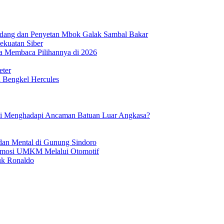
ndang dan Penyetan Mbok Galak Sambal Bakar
ekuatan Siber
 Membaca Pilihannya di 2026
eter
i Bengkel Hercules
mi Menghadapi Ancaman Batuan Luar Angkasa?
dan Mental di Gunung Sindoro
romosi UMKM Melalui Otomotif
tuk Ronaldo