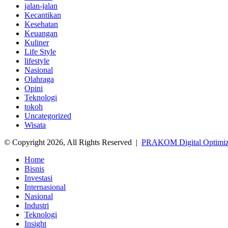
jalan-jalan
Kecantikan
Kesehatan
Keuangan
Kuliner
Life Style
lifestyle
Nasional
Olahraga
Opini
Teknologi
tokoh
Uncategorized
Wisata
© Copyright 2026, All Rights Reserved |
PRAKOM Digital Optimi
Home
Bisnis
Investasi
Internasional
Nasional
Industri
Teknologi
Insight