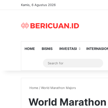
Kamis, 6 Agustus 2026
HOME
BISNIS
INVESTASI
INTERNASIO
Log In
Artikel Random
Switch skin
Sear
for
Home
/
World Marathon Majors
World Marathon