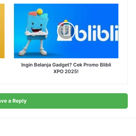
knologi Premium
I
n
g
i
n
B
e
l
a
n
Ingin Belanja Gadget? Cek Promo Blibli
j
XPO 2025!
a
G
a
d
ve a Reply
g
e
t
?
C
e