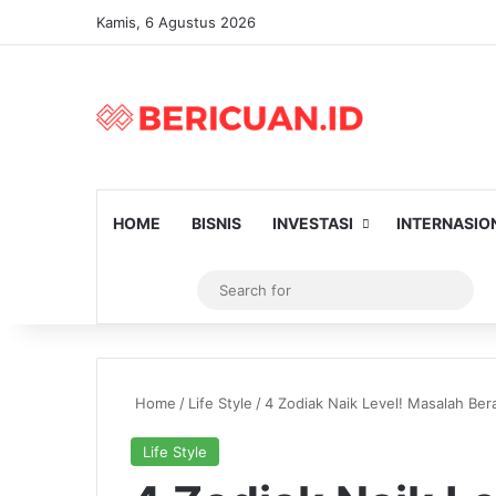
Kamis, 6 Agustus 2026
HOME
BISNIS
INVESTASI
INTERNASIO
Log In
Artikel Random
Switch skin
Sear
for
Home
/
Life Style
/
4 Zodiak Naik Level! Masalah Be
Life Style