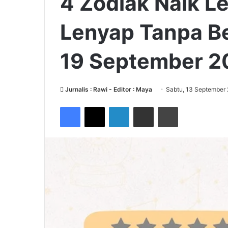
4 Zodiak Naik Le
Lenyap Tanpa B
19 September 2
Jurnalis : Rawi - Editor : Maya
Sabtu, 13 September
Facebook
X
LinkedIn
Share via Email
Print