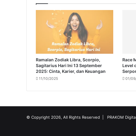
a
l
a
s
D
e
n
d
a
Ramalan Zodiak Libra, Scorpio,
Race M
m
Sagitarius Hari Ini 13 September
Level 
S
2025: Cinta, Karier, dan Keuangan
Serpo
e
11/10/2025
01/09
t
e
l
a
h
D
© Copyright 2026, All Rights Reserved |
PRAKOM Digita
i
s
a