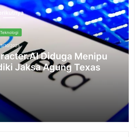
erikutnya
Teknologi
13/10/2025
racter.AI Diduga Menipu
diki Jaksa Agung Texas
Kasus Meta dan Character.AI Diduga Menipu Anak-Anak Di Selidiki Jaksa Agung Texas