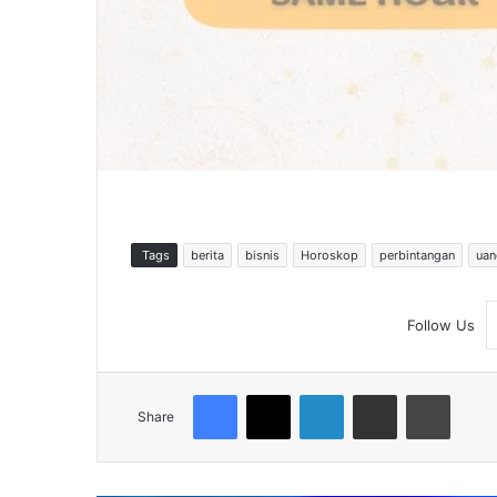
Tags
berita
bisnis
Horoskop
perbintangan
uan
Follow Us
Facebook
X
LinkedIn
Share via Email
Print
Share