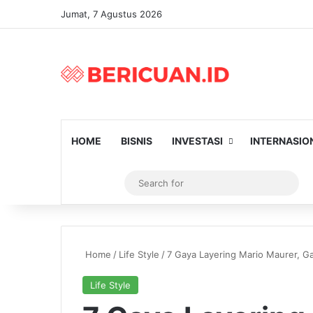
Jumat, 7 Agustus 2026
HOME
BISNIS
INVESTASI
INTERNASIO
Log In
Artikel Random
Switch skin
Sear
for
Home
/
Life Style
/
7 Gaya Layering Mario Maurer, Ga
Life Style