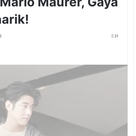
 Mario Maurer, Gaya
arik!
5
21