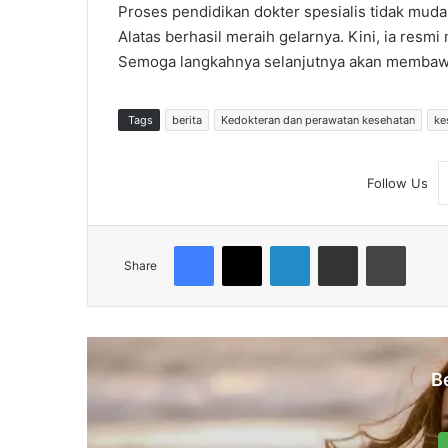
Proses pendidikan dokter spesialis tidak mu
Alatas berhasil meraih gelarnya. Kini, ia resm
Semoga langkahnya selanjutnya akan membawa 
Tags
berita
Kedokteran dan perawatan kesehatan
ke
Follow Us
Facebook
X
LinkedIn
Share via Email
Print
Share
B