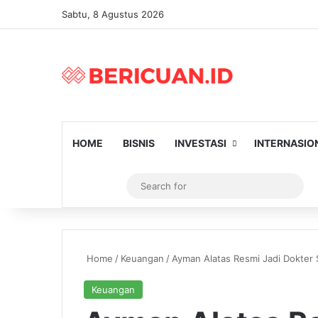
Sabtu, 8 Agustus 2026
HOME
BISNIS
INVESTASI
INTERNASIO
Log In
Artikel Random
Switch skin
Sear
for
Home
/
Keuangan
/
Ayman Alatas Resmi Jadi Dokter
Keuangan