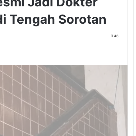
smi Jadi Dokter
i Tengah Sorotan
46