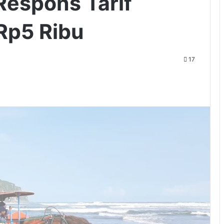
espons Tarif
Rp5 Ribu
17