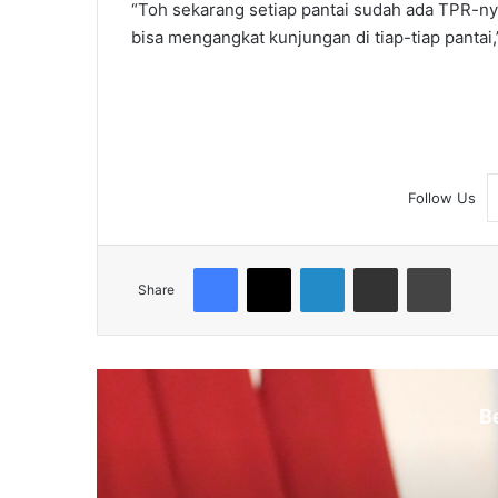
“Toh sekarang setiap pantai sudah ada TPR-nya.
bisa mengangkat kunjungan di tiap-tiap pantai,”
Follow Us
Facebook
X
LinkedIn
Share via Email
Print
Share
B