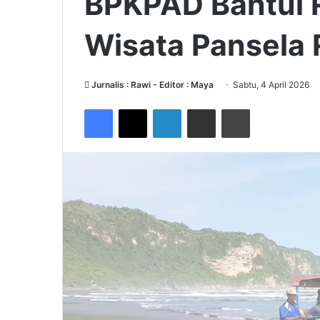
BPKPAD Bantul R
Wisata Pansela 
Jurnalis : Rawi - Editor : Maya
Sabtu, 4 April 2026
Facebook
X
LinkedIn
Share via Email
Print