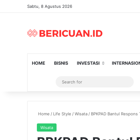
Sabtu, 8 Agustus 2026
HOME
BISNIS
INVESTASI
INTERNASIO
Log In
Artikel Random
Switch skin
Sear
for
Home
/
Life Style
/
Wisata
/
BPKPAD Bantul Respons T
Wisata