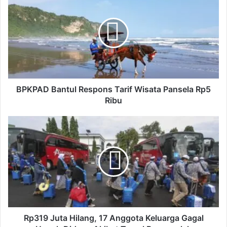
P
K
P
A
D
B
a
n
t
BPKPAD Bantul Respons Tarif Wisata Pansela Rp5
u
Ribu
l
R
R
e
p
s
3
p
1
o
9
n
J
s
u
T
t
a
a
r
H
Rp319 Juta Hilang, 17 Anggota Keluarga Gagal
i