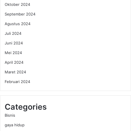
a
Oktober 2024
t
September 2024
T
r
Agustus 2024
a
v
Juli 2024
e
Juni 2024
l
B
Mei 2024
e
April 2024
r
m
Maret 2024
a
Februari 2024
s
a
l
a
Categories
h
Bisnis
gaya hidup