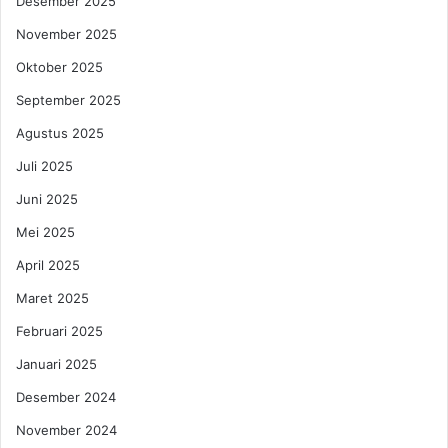
Desember 2025
a
November 2025
G
a
Oktober 2025
g
a
September 2025
l
Agustus 2025
U
m
Juli 2025
r
Juni 2025
a
h
Mei 2025
D
April 2025
i
d
Maret 2025
u
g
Februari 2025
a
Januari 2025
A
k
Desember 2024
i
November 2024
b