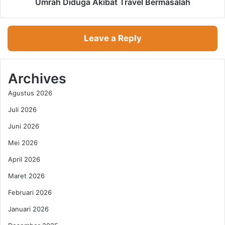
i
Umrah Diduga Akibat Travel Bermasalah
f
l
W
a
i
n
Leave a Reply
s
g
a
,
t
1
a
7
Archives
P
A
Agustus 2026
a
n
n
g
Juli 2026
s
g
e
Juni 2026
o
l
t
Mei 2026
a
a
R
K
April 2026
p
e
Maret 2026
5
l
R
u
Februari 2026
i
a
Januari 2026
b
r
u
g