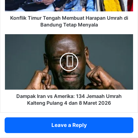
T
i
m
Konflik Timur Tengah Membuat Harapan Umrah di
u
Bandung Tetap Menyala
r
T
D
e
a
n
m
g
p
a
a
h
k
M
I
e
r
m
a
b
n
Dampak Iran vs Amerika: 134 Jemaah Umrah
u
v
Kalteng Pulang 4 dan 8 Maret 2026
a
s
t
A
H
m
Leave a Reply
a
e
r
r