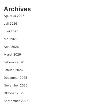
a
i
p
k
Archives
a
a
Agustus 2026
n
:
U
1
Juli 2026
m
3
r
Juni 2026
4
a
J
Mei 2026
h
e
d
m
April 2026
i
a
Maret 2026
B
a
a
h
Februari 2026
n
U
Januari 2026
d
m
u
r
Desember 2025
n
a
g
November 2025
h
T
K
Oktober 2025
e
a
t
l
September 2025
a