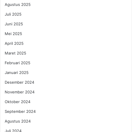
t
Agustus 2025
p
e
M
n
Juli 2025
e
g
Juni 2025
n
P
y
u
Mei 2025
a
l
l
April 2025
a
a
n
Maret 2025
g
4
Februari 2025
d
Januari 2025
a
n
Desember 2024
8
November 2024
M
a
Oktober 2024
r
September 2024
e
t
Agustus 2024
2
0
Juli 2024