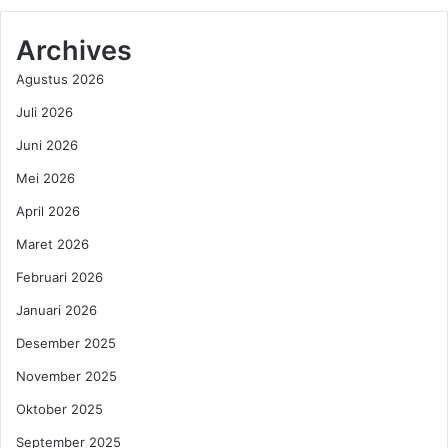
u
S
r
,
Archives
P
T
Agustus 2026
a
h
n
e
Juli 2026
j
B
Juni 2026
a
o
n
d
Mei 2026
g
y
S
April 2026
h
Maret 2026
o
p
Februari 2026
A
Januari 2026
j
u
Desember 2025
k
November 2025
a
n
Oktober 2025
K
e
September 2025