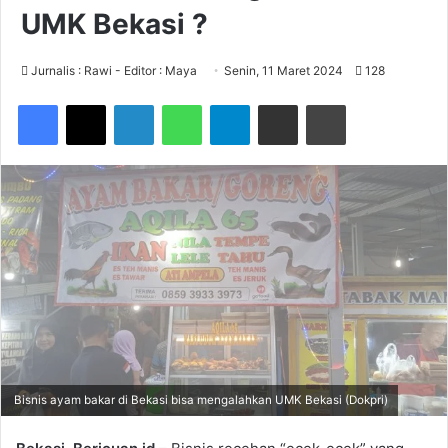
UMK Bekasi ?
Jurnalis : Rawi - Editor : Maya
Senin, 11 Maret 2024
128
Facebook
X
LinkedIn
WhatsApp
Telegram
Share via Email
Print
Bisnis ayam bakar di Bekasi bisa mengalahkan UMK Bekasi (Dokpri)