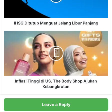
i
t
u
t
u
IHSG Ditutup Menguat Jelang Libur Panjang
p
M
I
e
n
n
f
g
l
u
a
a
s
t
i
J
T
e
i
l
n
Inflasi Tinggi di US, The Body Shop Ajukan
a
g
Kebangkrutan
n
g
g
i
L
d
Leave a Reply
i
i
b
U