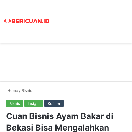
Menu
S
Home
/
Bisnis
Bisnis
Insight
Kuliner
Cuan Bisnis Ayam Bakar di
Bekasi Bisa Mengalahkan