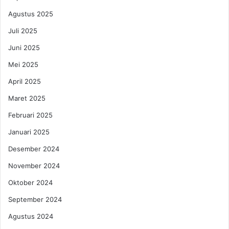
b
Agustus 2025
a
n
Juli 2025
g
Juni 2025
k
r
Mei 2025
u
April 2025
t
a
Maret 2025
n
Februari 2025
Januari 2025
Desember 2024
November 2024
Oktober 2024
September 2024
Agustus 2024