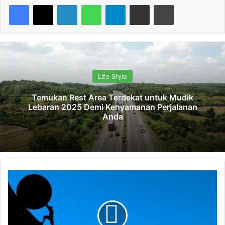
Facebook
X
LinkedIn
WhatsApp
Telegram
Share via Email
Print
Life Style
Temukan Rest Area Terdekat untuk Mudik
Lebaran 2025 Demi Kenyamanan Perjalanan
Anda
I
H
S
G
D