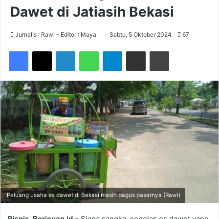
Dawet di Jatiasih Bekasi
Jurnalis : Rawi - Editor : Maya
Sabtu, 5 Oktober 2024
67
Facebook
X
LinkedIn
WhatsApp
Telegram
Share via Email
Print
Peluang usaha es dawet di Bekasi masih bagus pasarnya (Rawi)
Bisnis, Bericuan.id
– Siapa sangka, segelas es dawet yang