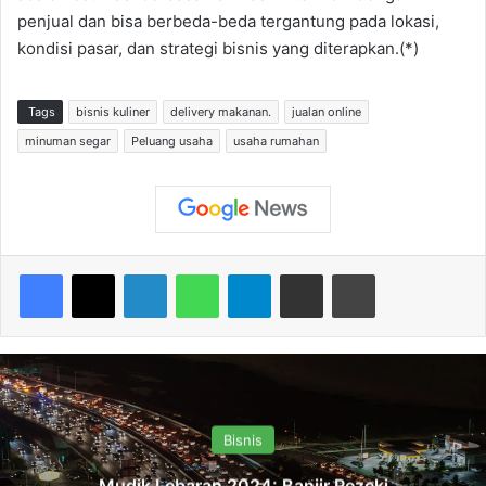
penjual dan bisa berbeda-beda tergantung pada lokasi,
kondisi pasar, dan strategi bisnis yang diterapkan.(*)
Tags
bisnis kuliner
delivery makanan.
jualan online
minuman segar
Peluang usaha
usaha rumahan
Facebook
X
LinkedIn
WhatsApp
Telegram
Share via Email
Print
Bisnis
Mudik Lebaran 2024: Banjir Rezeki