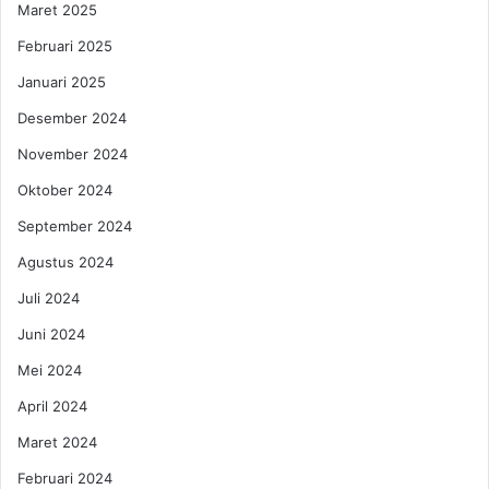
Maret 2025
n
a
j
Februari 2025
u
Januari 2025
k
e
Desember 2024
I
November 2024
n
v
Oktober 2024
e
September 2024
s
t
Agustus 2024
o
r
Juli 2024
Juni 2024
Mei 2024
April 2024
Maret 2024
Februari 2024