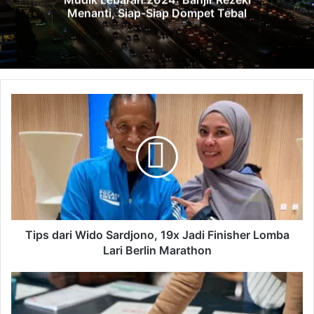
Menanti, Siap-Siap Dompet Tebal
T
i
p
s
d
a
r
i
W
i
Tips dari Wido Sardjono, 19x Jadi Finisher Lomba
d
Lari Berlin Marathon
o
S
S
a
i
r
m