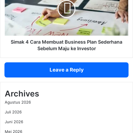
d
a
j
k
o
4
n
C
o
a
,
r
1
a
Simak 4 Cara Membuat Business Plan Sederhana
9
M
Sebelum Maju ke Investor
x
e
J
m
a
b
Leave a Reply
d
u
i
a
F
t
i
B
Archives
n
u
Agustus 2026
i
s
s
i
Juli 2026
h
n
e
Juni 2026
e
r
s
Mei 2026