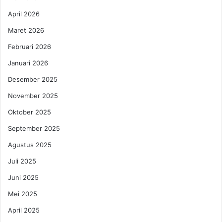
L
s
o
P
April 2026
m
l
Maret 2026
b
a
a
n
Februari 2026
L
S
Januari 2026
a
e
r
d
Desember 2025
i
e
B
November 2025
r
e
h
Oktober 2025
r
a
l
n
September 2025
i
a
Agustus 2025
n
S
M
e
Juli 2025
a
b
Juni 2025
r
e
a
l
Mei 2025
t
u
h
April 2025
m
o
M