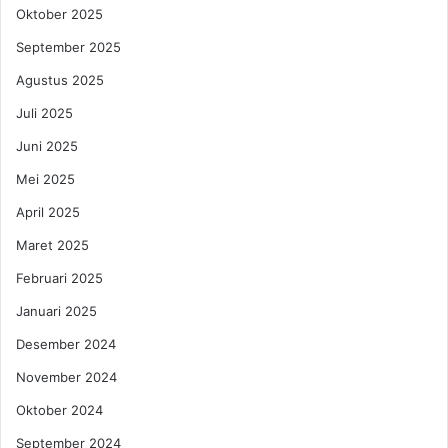
-
o
Oktober 2025
S
n
e
d
September 2025
m
i
Agustus 2025
a
P
r
a
Juli 2025
a
t
Juni 2025
n
u
g
k
Mei 2025
d
April 2025
a
n
Maret 2025
P
a
Februari 2025
l
Januari 2025
i
y
Desember 2024
a
November 2024
n
Oktober 2024
September 2024