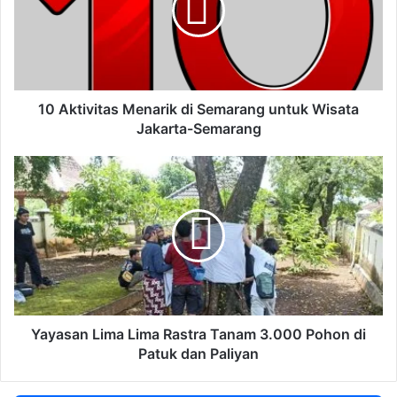
t
i
v
i
t
a
10 Aktivitas Menarik di Semarang untuk Wisata
s
Jakarta-Semarang
M
e
Y
n
a
a
y
r
a
i
s
k
a
d
n
i
L
S
i
e
m
Yayasan Lima Lima Rastra Tanam 3.000 Pohon di
m
a
Patuk dan Paliyan
a
L
r
i