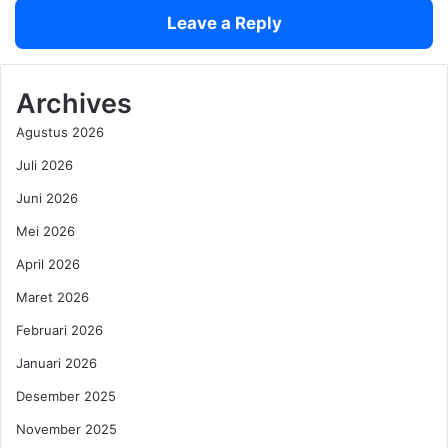
a
m
Leave a Reply
n
a
g
R
u
a
n
s
Archives
t
t
Agustus 2026
u
r
k
a
Juli 2026
W
T
i
Juni 2026
a
s
n
Mei 2026
a
a
t
m
April 2026
a
3
Maret 2026
J
.
a
0
Februari 2026
k
0
Januari 2026
a
0
r
P
Desember 2025
t
o
a
November 2025
h