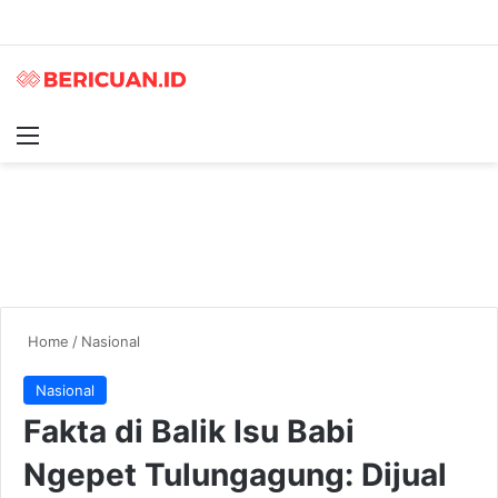
Menu
S
Home
/
Nasional
Nasional
Fakta di Balik Isu Babi
Ngepet Tulungagung: Dijual