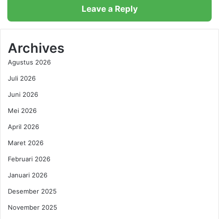
o
b
Leave a Reply
r
a
B
n
e
g
r
k
Archives
a
r
Agustus 2026
s
u
1
t
Juli 2026
J
a
u
Juni 2026
n
t
,
Mei 2026
a
S
T
i
April 2026
o
m
Maret 2026
n
a
J
k
Februari 2026
e
L
Januari 2026
l
a
a
n
Desember 2025
n
g
g
November 2025
k
A
a