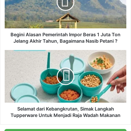
n
i
A
l
a
s
Begini Alasan Pemerintah Impor Beras 1 Juta Ton
a
Jelang Akhir Tahun, Bagaimana Nasib Petani ?
n
P
S
e
e
m
l
e
a
r
m
i
a
n
t
t
d
a
a
h
r
Selamat dari Kebangkrutan, Simak Langkah
I
i
Tupperware Untuk Menjadi Raja Wadah Makanan
m
K
p
e