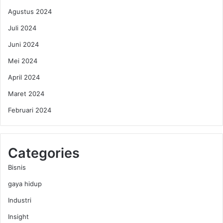
s
d
Agustus 2024
i
i
b
R
Juli 2024
P
a
Juni 2024
e
j
t
a
Mei 2024
a
W
April 2024
n
a
i
d
Maret 2024
?
a
Februari 2024
h
M
a
k
Categories
a
n
Bisnis
a
gaya hidup
n
Industri
Insight