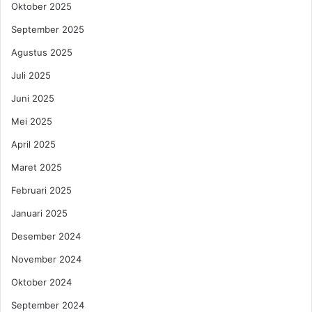
Oktober 2025
k
h
h
T
September 2025
i
u
Agustus 2025
r
p
T
p
Juli 2025
a
e
Juni 2025
h
r
u
w
Mei 2025
n
a
,
April 2025
r
B
e
Maret 2025
a
U
g
n
Februari 2025
a
t
Januari 2025
i
u
m
k
Desember 2024
a
M
November 2024
n
e
a
n
Oktober 2024
N
j
a
September 2024
a