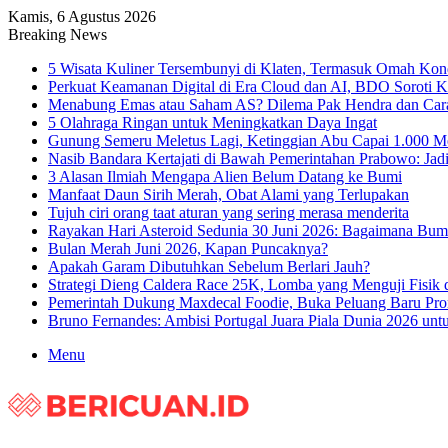
Kamis, 6 Agustus 2026
Breaking News
5 Wisata Kuliner Tersembunyi di Klaten, Termasuk Omah Ko
Perkuat Keamanan Digital di Era Cloud dan AI, BDO Soroti K
Menabung Emas atau Saham AS? Dilema Pak Hendra dan Cara
5 Olahraga Ringan untuk Meningkatkan Daya Ingat
Gunung Semeru Meletus Lagi, Ketinggian Abu Capai 1.000 M
Nasib Bandara Kertajati di Bawah Pemerintahan Prabowo: Jad
3 Alasan Ilmiah Mengapa Alien Belum Datang ke Bumi
Manfaat Daun Sirih Merah, Obat Alami yang Terlupakan
Tujuh ciri orang taat aturan yang sering merasa menderita
Rayakan Hari Asteroid Sedunia 30 Juni 2026: Bagaimana Bu
Bulan Merah Juni 2026, Kapan Puncaknya?
Apakah Garam Dibutuhkan Sebelum Berlari Jauh?
Strategi Dieng Caldera Race 25K, Lomba yang Menguji Fisik 
Pemerintah Dukung Maxdecal Foodie, Buka Peluang Baru P
Bruno Fernandes: Ambisi Portugal Juara Piala Dunia 2026 un
Menu