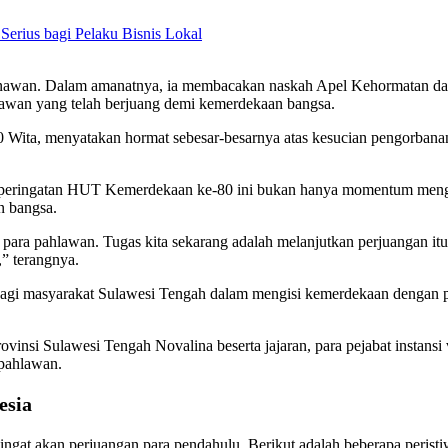
rius bagi Pelaku Bisnis Lokal
nawan. Dalam amanatnya, ia membacakan naskah Apel Kehormatan d
hlawan yang telah berjuang demi kemerdekaan bangsa.
0 Wita, menyatakan hormat sebesar-besarnya atas kesucian pengorbana
eringatan HUT Kemerdekaan ke-80 ini bukan hanya momentum mengenan
n bangsa.
an para pahlawan. Tugas kita sekarang adalah melanjutkan perjuangan i
” terangnya.
si bagi masyarakat Sulawesi Tengah dalam mengisi kemerdekaan dengan
vinsi Sulawesi Tengah Novalina beserta jajaran, para pejabat instansi
 pahlawan.
esia
gingat akan perjuangan para pendahulu. Berikut adalah beberapa perist