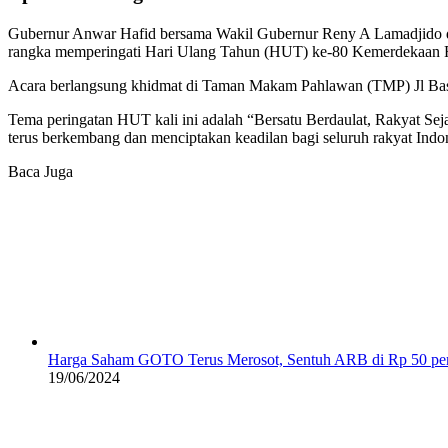
Gubernur Anwar Hafid bersama Wakil Gubernur Reny A Lamadjido da
rangka memperingati Hari Ulang Tahun (HUT) ke-80 Kemerdekaan Rep
Acara berlangsung khidmat di Taman Makam Pahlawan (TMP) Jl Basu
Tema peringatan HUT kali ini adalah “Bersatu Berdaulat, Rakyat Sej
terus berkembang dan menciptakan keadilan bagi seluruh rakyat Indo
Baca Juga
Harga Saham GOTO Terus Merosot, Sentuh ARB di Rp 50 per
19/06/2024