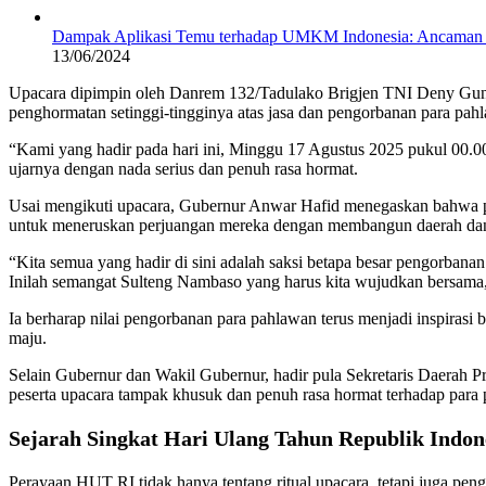
Dampak Aplikasi Temu terhadap UMKM Indonesia: Ancaman Se
13/06/2024
Upacara dipimpin oleh Danrem 132/Tadulako Brigjen TNI Deny Gu
penghormatan setinggi-tingginya atas jasa dan pengorbanan para pa
“Kami yang hadir pada hari ini, Minggu 17 Agustus 2025 pukul 00.0
ujarnya dengan nada serius dan penuh rasa hormat.
Usai mengikuti upacara, Gubernur Anwar Hafid menegaskan bahwa p
untuk meneruskan perjuangan mereka dengan membangun daerah da
“Kita semua yang hadir di sini adalah saksi betapa besar pengorban
Inilah semangat Sulteng Nambaso yang harus kita wujudkan bersama,
Ia berharap nilai pengorbanan para pahlawan terus menjadi inspira
maju.
Selain Gubernur dan Wakil Gubernur, hadir pula Sekretaris Daerah Pro
peserta upacara tampak khusuk dan penuh rasa hormat terhadap para
Sejarah Singkat Hari Ulang Tahun Republik Indon
Perayaan HUT RI tidak hanya tentang ritual upacara, tetapi juga pen