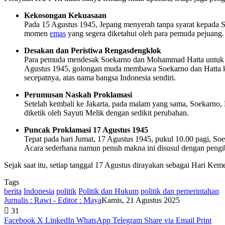
Kekosongan Kekuasaan
Pada 15 Agustus 1945, Jepang menyerah tanpa syarat kepada Se
momen
emas
yang segera diketahui oleh para pemuda pejuang.
Desakan dan Peristiwa Rengasdengklok
Para pemuda mendesak Soekarno dan Mohammad Hatta untuk se
Agustus 1945, golongan muda membawa Soekarno dan Hatta ke
secepatnya, atas nama bangsa Indonesia sendiri.
Perumusan Naskah Proklamasi
Setelah kembali ke Jakarta, pada malam yang sama, Soekarno
diketik oleh Sayuti Melik dengan sedikit perubahan.
Puncak Proklamasi 17 Agustus 1945
Tepat pada hari Jumat, 17 Agustus 1945, pukul 10.00 pagi, S
Acara sederhana namun penuh makna ini disusul dengan pengi
Sejak saat itu, setiap tanggal 17 Agustus dirayakan sebagai Hari K
Tags
berita
Indonesia
politik
Politik dan Hukum
politik dan pemerintahan
Jurnalis : Rawi - Editor : Maya
Kamis, 21 Agustus 2025
31
Facebook
X
LinkedIn
WhatsApp
Telegram
Share via Email
Print