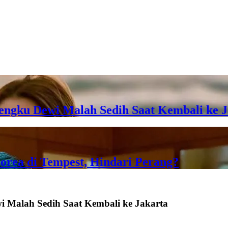
Tengku Dewi Malah Sedih Saat Kembali ke 
orea di Tempest, Hindari Perang?
i Malah Sedih Saat Kembali ke Jakarta