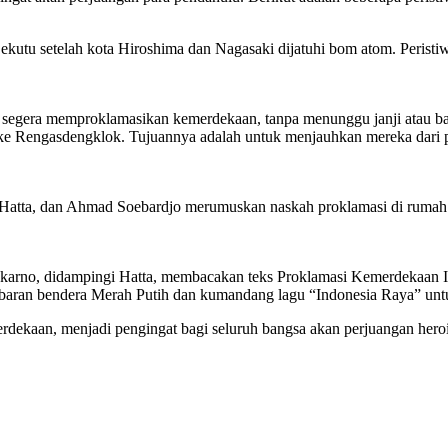
kutu setelah kota Hiroshima dan Nagasaki dijatuhi bom atom. Peristi
gera memproklamasikan kemerdekaan, tanpa menunggu janji atau ban
 Rengasdengklok. Tujuannya adalah untuk menjauhkan mereka dari p
, Hatta, dan Ahmad Soebardjo merumuskan naskah proklamasi di ruma
oekarno, didampingi Hatta, membacakan teks Proklamasi Kemerdekaan I
baran bendera Merah Putih dan kumandang lagu “Indonesia Raya” untu
emerdekaan, menjadi pengingat bagi seluruh bangsa akan perjuangan he