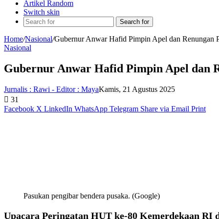
Artikel Random
Switch skin
Search for
Home
/
Nasional
/
Gubernur Anwar Hafid Pimpin Apel dan Renungan Pe
Nasional
Gubernur Anwar Hafid Pimpin Apel dan R
Jurnalis : Rawi - Editor : Maya
Kamis, 21 Agustus 2025
31
Facebook
X
LinkedIn
WhatsApp
Telegram
Share via Email
Print
Pasukan pengibar bendera pusaka. (Google)
Upacara Peringatan HUT ke-80 Kemerdekaan RI d