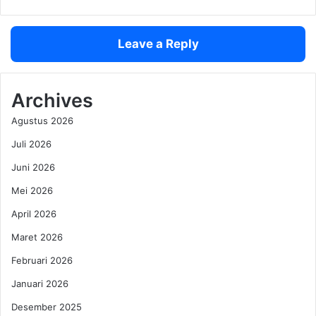
t
d
u
i
r
r
Leave a Reply
u
d
n
i
g
B
g
a
Archives
u
r
Agustus 2026
l
c
a
e
Juli 2026
n
l
a
Juni 2026
o
p
n
Mei 2026
l
a
i
,
April 2026
k
P
Maret 2026
a
a
s
r
Februari 2026
i
k
Januari 2026
p
B
e
o
Desember 2025
s