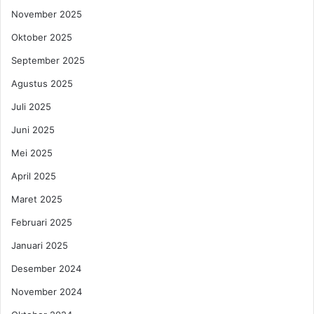
G
a
November 2025
u
n
m
Oktober 2025
X
J
a
September 2025
d
Agustus 2025
i
M
Juli 2025
C
Juni 2025
?
Mei 2025
April 2025
Maret 2025
Februari 2025
Januari 2025
Desember 2024
November 2024