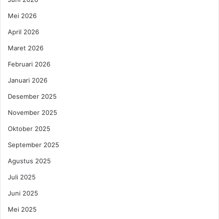
h
e
a
Mei 2026
h
t
a
a
April 2026
t
n
Maret 2026
a
M
n
u
Februari 2026
r
Januari 2026
i
d
Desember 2025
n
November 2025
y
a
Oktober 2025
J
e
September 2025
l
Agustus 2025
a
n
Juli 2025
g
Juni 2025
K
e
Mei 2025
j