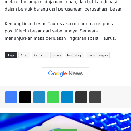
melalui tunjangan, pinjaman, hibah, dan bahkan donasi
dalam bentuk barang dari perusahaan-perusahaan besar.
Kemungkinan besar, Taurus akan menerima respons
positif lebih besar dari sebelumnya. Semesta
menunjukkan masa perluasan lingkaran sosial Taurus.
Tags
Aries
Astrolog
bisnis
Horoskop
perbintangan
Facebook
X
LinkedIn
WhatsApp
Telegram
Share via Email
Print