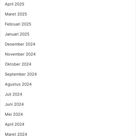
April 2025
u
a
Maret 2025
r
a
Februari 2025
a
Januari 2025
n
D
Desember 2024
u
November 2024
n
i
Oktober 2024
a
September 2024
2
0
Agustus 2024
2
5
Juli 2024
Juni 2024
Mei 2024
April 2024
Maret 2024