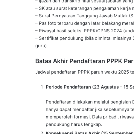
– Ijazah dan transkrip nilai sesuai jabatan yang
– SK atau surat keterangan pengalaman kerja m
– Surat Pernyataan Tanggung Jawab Mutlak (SPT
– Pas foto terbaru dengan latar belakang mera
– Riwayat hasil seleksi PPPK/CPNS 2024 (und
– Sertifikat pendukung (bila diminta, misalnya
guru).
Batas Akhir Pendaftaran PPPK Pa
Jadwal pendaftaran PPPK paruh waktu 2025 te
Periode Pendaftaran (23 Agustus – 15 
Pendaftaran dilakukan melalui pengisian 
hanya dapat mendaftar jika sebelumnya 
memperoleh formasi. Data pribadi, riway
pendukung harus lengkap.
Konsekuensi Batas Akhir (15 September