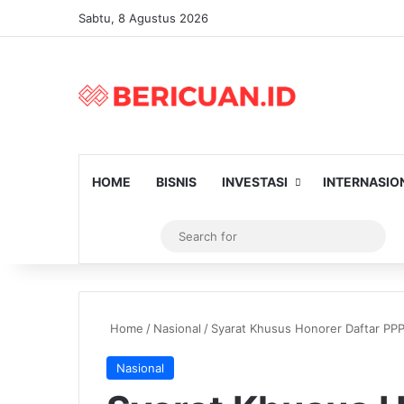
Sabtu, 8 Agustus 2026
HOME
BISNIS
INVESTASI
INTERNASIO
Log In
Artikel Random
Switch skin
Sear
for
Home
/
Nasional
/
Syarat Khusus Honorer Daftar PPP
Nasional