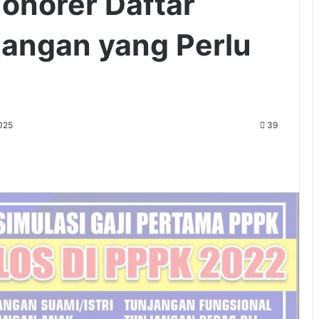
onorer Daftar
jangan yang Perlu
025
39