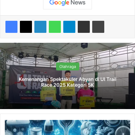
Facebook
X
LinkedIn
WhatsApp
Telegram
Share via Email
Print
Olahraga
Kemenangan Spektakuler Abyan di UI Trail
Race 2025 Kategori 5K
K
e