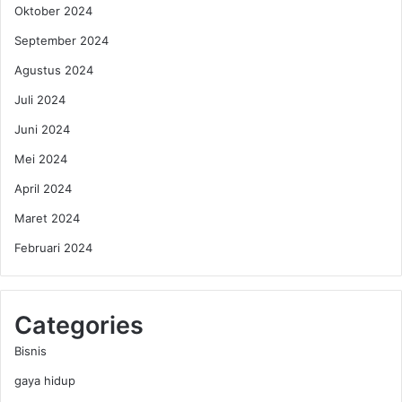
a
Oktober 2024
k
September 2024
a
n
Agustus 2024
O
b
Juli 2024
a
Juni 2024
t
A
Mei 2024
n
April 2024
t
i
Maret 2024
R
Februari 2024
a
y
a
p
Categories
D
U
Bisnis
S
T
gaya hidup