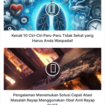
n
a
l
i
1
0
C
i
Kenali 10 Ciri-Ciri Paru-Paru Tidak Sehat yang
r
Harus Anda Waspadai!
i
-
P
C
e
i
n
r
g
i
a
P
l
a
a
r
m
u
a
-
n
Pengalaman Menemukan Solusi Cepat Atasi
P
M
Masalah Rayap Menggunakan Obat Anti Rayap
a
e