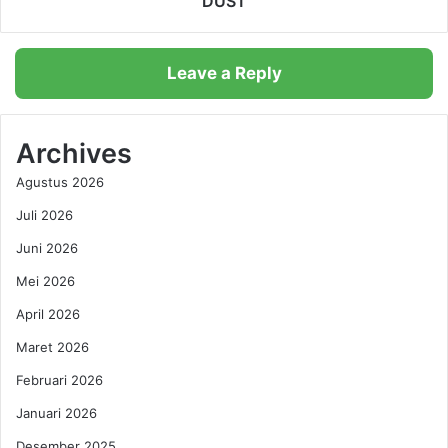
DUST
r
n
u
e
T
m
Leave a Reply
i
u
d
k
a
a
k
n
Archives
S
S
Agustus 2026
e
o
h
l
Juli 2026
a
u
t
Juni 2026
s
y
i
Mei 2026
a
C
n
e
April 2026
g
p
Maret 2026
H
a
a
t
Februari 2026
r
A
Januari 2026
u
t
s
a
Desember 2025