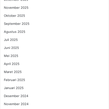
A
s
n
November 2025
i
d
M
Oktober 2025
a
a
W
s
September 2025
a
a
Agustus 2025
s
l
p
a
Juli 2025
a
h
Juni 2025
d
R
a
a
Mei 2025
i
y
!
April 2025
a
p
Maret 2025
M
e
Februari 2025
n
Januari 2025
g
g
Desember 2024
u
November 2024
n