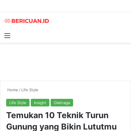
Menu
S
Home
/
Life Style
Life Style
Insight
Olahraga
Temukan 10 Teknik Turun
Gunung yang Bikin Lututmu