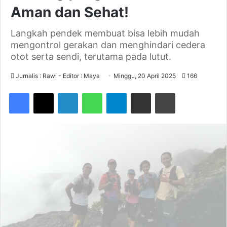
Aman dan Sehat!
Langkah pendek membuat bisa lebih mudah
mengontrol gerakan dan menghindari cedera
otot serta sendi, terutama pada lutut.
Jurnalis : Rawi - Editor : Maya
Minggu, 20 April 2025
166
Facebook
X
LinkedIn
WhatsApp
Telegram
Share via Email
Print