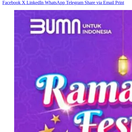
Facebook
X
LinkedIn
WhatsApp
Telegram
Share via Email
Print