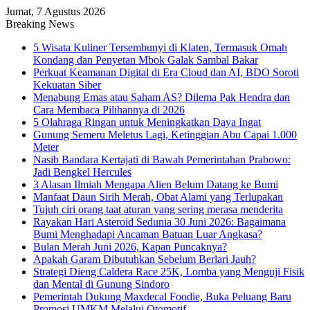
Jumat, 7 Agustus 2026
Breaking News
5 Wisata Kuliner Tersembunyi di Klaten, Termasuk Omah
Kondang dan Penyetan Mbok Galak Sambal Bakar
Perkuat Keamanan Digital di Era Cloud dan AI, BDO Soroti
Kekuatan Siber
Menabung Emas atau Saham AS? Dilema Pak Hendra dan
Cara Membaca Pilihannya di 2026
5 Olahraga Ringan untuk Meningkatkan Daya Ingat
Gunung Semeru Meletus Lagi, Ketinggian Abu Capai 1.000
Meter
Nasib Bandara Kertajati di Bawah Pemerintahan Prabowo:
Jadi Bengkel Hercules
3 Alasan Ilmiah Mengapa Alien Belum Datang ke Bumi
Manfaat Daun Sirih Merah, Obat Alami yang Terlupakan
Tujuh ciri orang taat aturan yang sering merasa menderita
Rayakan Hari Asteroid Sedunia 30 Juni 2026: Bagaimana
Bumi Menghadapi Ancaman Batuan Luar Angkasa?
Bulan Merah Juni 2026, Kapan Puncaknya?
Apakah Garam Dibutuhkan Sebelum Berlari Jauh?
Strategi Dieng Caldera Race 25K, Lomba yang Menguji Fisik
dan Mental di Gunung Sindoro
Pemerintah Dukung Maxdecal Foodie, Buka Peluang Baru
Promosi UMKM Melalui Otomotif