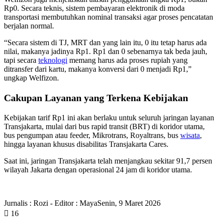
Rp0. Secara teknis, sistem pembayaran elektronik di moda
transportasi membutuhkan nominal transaksi agar proses pencatatan
berjalan normal.
“Secara sistem di TJ, MRT dan yang lain itu, 0 itu tetap harus ada
nilai, makanya jadinya Rp1. Rp1 dan 0 sebenarnya tak beda jauh,
tapi secara
teknologi
memang harus ada proses rupiah yang
ditransfer dari kartu, makanya konversi dari 0 menjadi Rp1,”
ungkap Welfizon.
Cakupan Layanan yang Terkena Kebijakan
Kebijakan tarif Rp1 ini akan berlaku untuk seluruh jaringan layanan
Transjakarta, mulai dari bus rapid transit (BRT) di koridor utama,
bus pengumpan atau feeder, Mikrotrans, Royaltrans, bus
wisata
,
hingga layanan khusus disabilitas Transjakarta Cares.
Saat ini, jaringan Transjakarta telah menjangkau sekitar 91,7 persen
wilayah Jakarta dengan operasional 24 jam di koridor utama.
Jurnalis : Rozi - Editor : Maya
Senin, 9 Maret 2026
16