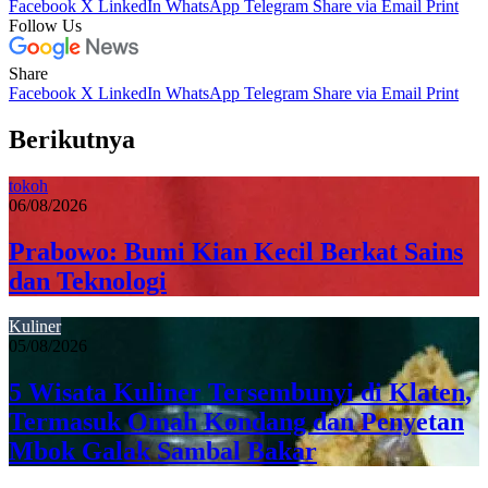
Facebook
X
LinkedIn
WhatsApp
Telegram
Share via Email
Print
Follow Us
Share
Facebook
X
LinkedIn
WhatsApp
Telegram
Share via Email
Print
Berikutnya
tokoh
06/08/2026
Prabowo: Bumi Kian Kecil Berkat Sains
dan Teknologi
Kuliner
05/08/2026
5 Wisata Kuliner Tersembunyi di Klaten,
Termasuk Omah Kondang dan Penyetan
Mbok Galak Sambal Bakar