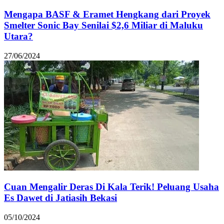
Mengapa BASF & Eramet Hengkang dari Proyek
Smelter Sonic Bay Senilai $2,6 Miliar di Maluku
Utara?
27/06/2024
Cuan Mengalir Deras Di Kala Terik! Peluang Usaha
Es Dawet di Jatiasih Bekasi
05/10/2024