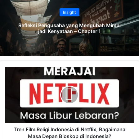
Insight
Refleksi Pengusaha yang Mengubah Mimpi
jadi Kenyataan – Chapter 1
T
r
e
n
F
i
l
m
R
e
Tren Film Religi Indonesia di Netflix, Bagaimana
l
Masa Depan Bioskop di Indonesia?