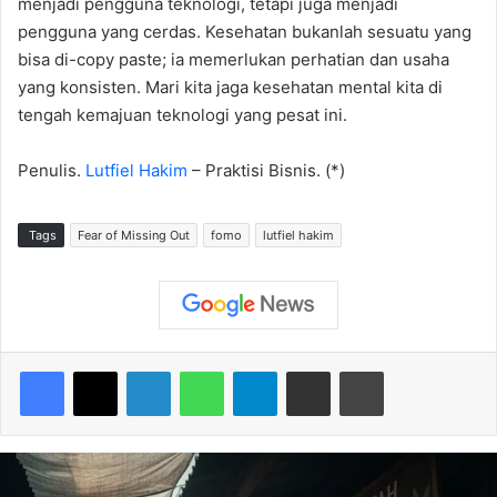
menjadi pengguna teknologi, tetapi juga menjadi
pengguna yang cerdas. Kesehatan bukanlah sesuatu yang
bisa di-copy paste; ia memerlukan perhatian dan usaha
yang konsisten. Mari kita jaga kesehatan mental kita di
tengah kemajuan teknologi yang pesat ini.
Penulis.
Lutfiel Hakim
– Praktisi Bisnis. (*)
Tags
Fear of Missing Out
fomo
lutfiel hakim
Facebook
X
LinkedIn
WhatsApp
Telegram
Share via Email
Print