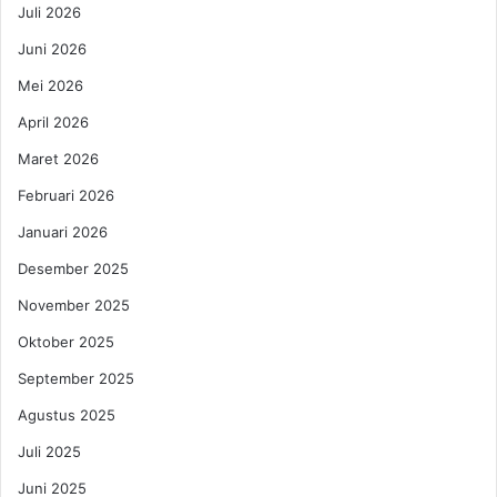
,
,
Juli 2026
B
J
a
Juni 2026
a
g
d
Mei 2026
a
i
i
l
April 2026
m
a
Maret 2026
a
h
n
B
Februari 2026
a
i
Januari 2026
M
n
a
t
Desember 2025
s
a
a
November 2025
n
D
g
Oktober 2025
e
d
p
i
September 2025
a
C
Agustus 2025
n
e
B
r
Juli 2025
i
i
Juni 2025
o
t