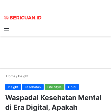
Menu
S
Home
/
Insight
Insight
Kesehatan
Life Style
Opini
Waspadai Kesehatan Mental
di Era Digital, Apakah