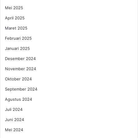
s
a
Mei 2025
k
m
o
April 2025
u
p
S
Maret 2025
d
e
i
n
Februari 2025
I
d
Januari 2025
n
i
d
r
Desember 2024
o
i
November 2024
n
!
e
Oktober 2024
s
i
September 2024
a
Agustus 2024
?
Juli 2024
Juni 2024
Mei 2024