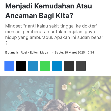
Menjadi Kemudahan Atau
Ancaman Bagi Kita?
Mindset "nanti kalau sakit tinggal ke dokter"
menjadi pembenaran untuk menjalani gaya
hidup yang amburadul. Apakah ini sudah benar
?
Jurnalis : Rozi - Editor : Maya
Sabtu, 29 Maret 2025
34
Facebook
X
LinkedIn
WhatsApp
Telegram
Share via Email
Print