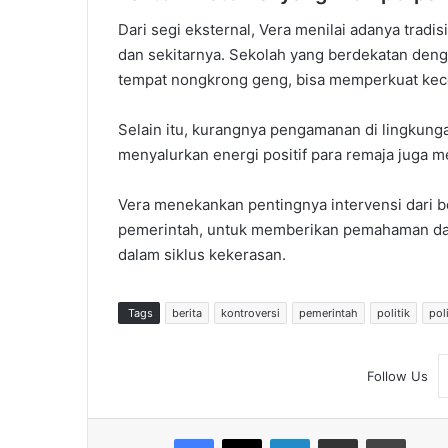
Dari segi eksternal, Vera menilai adanya tradi
dan sekitarnya. Sekolah yang berdekatan denga
tempat nongkrong geng, bisa memperkuat kece
Selain itu, kurangnya pengamanan di lingkung
menyalurkan energi positif para remaja juga m
Vera menekankan pentingnya intervensi dari be
pemerintah, untuk memberikan pemahaman dan 
dalam siklus kekerasan.
Tags
berita
kontroversi
pemerintah
politik
pol
Follow Us
Facebook
X
LinkedIn
Share via Email
Print