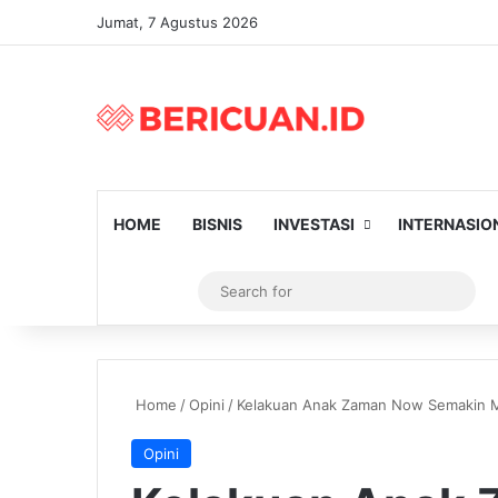
Jumat, 7 Agustus 2026
HOME
BISNIS
INVESTASI
INTERNASIO
Log In
Artikel Random
Switch skin
Sear
for
Home
/
Opini
/
Kelakuan Anak Zaman Now Semakin M
Opini