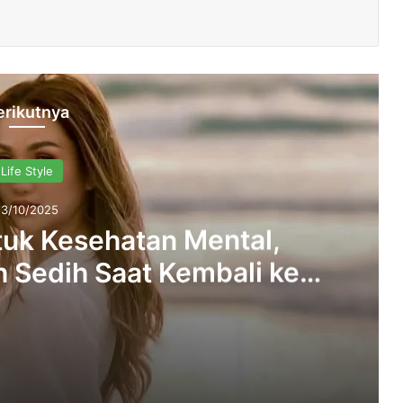
erikutnya
Life Style
13/10/2025
ntuk Kesehatan Mental,
 Sedih Saat Kembali ke
akarta
Pindah ke Bali untuk Kesehatan Mental, Tengku Dewi Malah Sedih Saat Kembali ke Jakarta