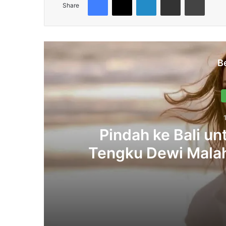
Share
B
Pindah ke Bali u
Tengku Dewi Malah
J
13/10/2025