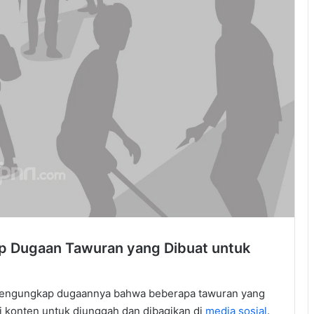
p Dugaan Tawuran yang Dibuat untuk
engungkap dugaannya bahwa beberapa tawuran yang
ai konten untuk diunggah dan dibagikan di
media sosial
.