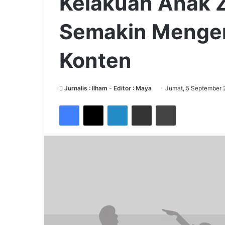
Kelakuan Anak
Semakin Menger
Konten
Jurnalis : Ilham - Editor : Maya
Jumat, 5 September 
Facebook
X
LinkedIn
Share via Email
Print