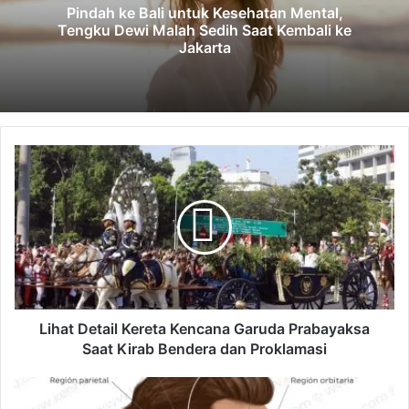
Pindah ke Bali untuk Kesehatan Mental,
Tengku Dewi Malah Sedih Saat Kembali ke
Jakarta
L
i
h
a
t
D
e
t
a
i
Lihat Detail Kereta Kencana Garuda Prabayaksa
l
Saat Kirab Bendera dan Proklamasi
K
e
C
r
a