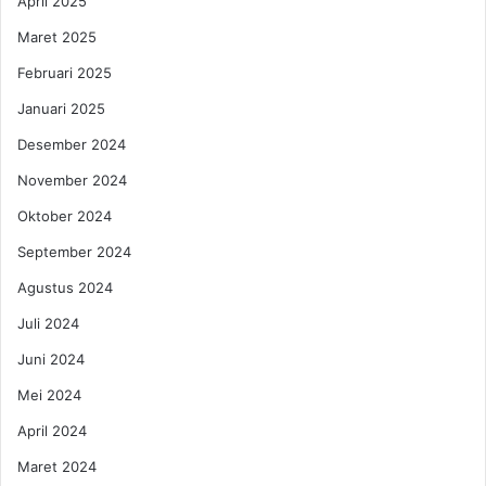
d
April 2025
n
a
P
Maret 2025
n
e
P
r
Februari 2025
r
e
Januari 2025
o
m
k
p
Desember 2024
l
u
November 2024
a
a
m
n
Oktober 2024
a
d
s
September 2024
a
i
l
Agustus 2024
a
m
Juli 2024
B
Juni 2024
a
h
Mei 2024
a
April 2024
s
a
Maret 2024
A