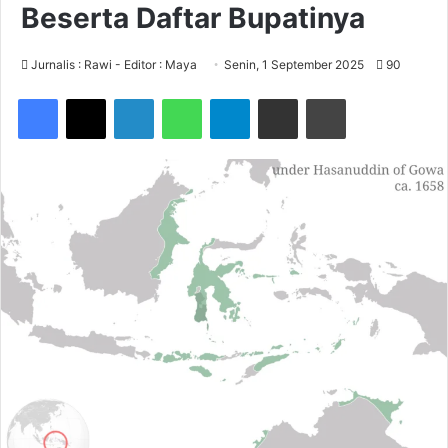
Beserta Daftar Bupatinya
Jurnalis : Rawi - Editor : Maya
Senin, 1 September 2025
90
Facebook
X
LinkedIn
WhatsApp
Telegram
Share via Email
Print