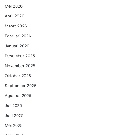
y
a
Mei 2026
a
h
k
l
April 2026
s
a
Maret 2026
a
n
S
u
Februari 2026
a
n
Januari 2026
a
t
t
u
Desember 2025
K
k
i
November 2025
L
r
a
Oktober 2025
a
k
b
i
September 2025
B
-
Agustus 2025
e
l
n
a
Juli 2025
d
k
Juni 2025
e
i
r
d
Mei 2025
a
a