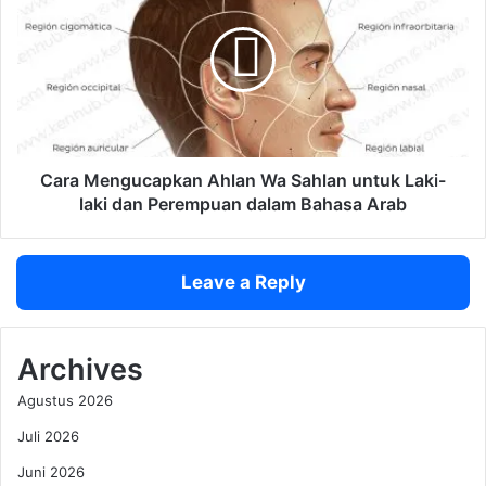
e
r
t
a
a
M
K
e
e
n
n
g
c
u
a
c
Cara Mengucapkan Ahlan Wa Sahlan untuk Laki-
n
a
laki dan Perempuan dalam Bahasa Arab
a
p
G
k
a
a
Leave a Reply
r
n
u
A
d
h
a
l
Archives
P
a
Agustus 2026
r
n
a
W
Juli 2026
b
a
a
Juni 2026
S