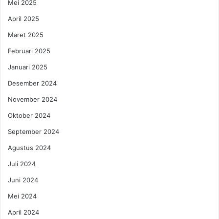
Mei 2025
n
April 2025
y
a
Maret 2025
t
a
Februari 2025
a
Januari 2025
n
p
Desember 2024
e
November 2024
n
g
Oktober 2024
u
September 2024
s
a
Agustus 2024
h
a
Juli 2024
Juni 2024
Mei 2024
April 2024