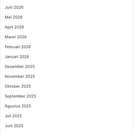
i
o
a
Juni 2026
n
p
k
Mei 2026
a
e
n
d
April 2026
M
e
Maret 2026
u
l
d
a
Februari 2026
i
i
Januari 2026
k
d
L
a
Desember 2025
e
r
b
November 2025
i
a
A
Oktober 2025
r
S
a
,
September 2025
n
i
Agustus 2025
n
i
Juli 2025
p
Juni 2025
e
r