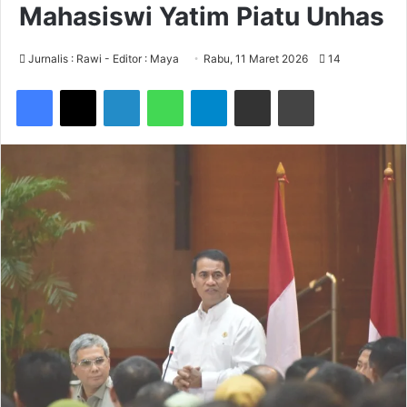
Mahasiswi Yatim Piatu Unhas
Jurnalis : Rawi - Editor : Maya
Rabu, 11 Maret 2026
14
Facebook
X
LinkedIn
WhatsApp
Telegram
Share via Email
Print