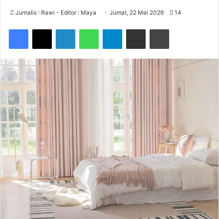
Jurnalis : Rawi - Editor : Maya
Jumat, 22 Mei 2026
14
Facebook
X
LinkedIn
WhatsApp
Telegram
Share via Email
Print