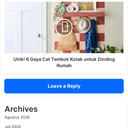
a
U
h
n
y
i
a
k
n
!
g
6
T
G
e
a
r
y
s
a
Unik! 6 Gaya Cat Tembok Kotak untuk Dinding
i
C
Rumah
s
a
a
t
T
Leave a Reply
e
m
b
o
Archives
k
Agustus 2026
K
o
Juli 2026