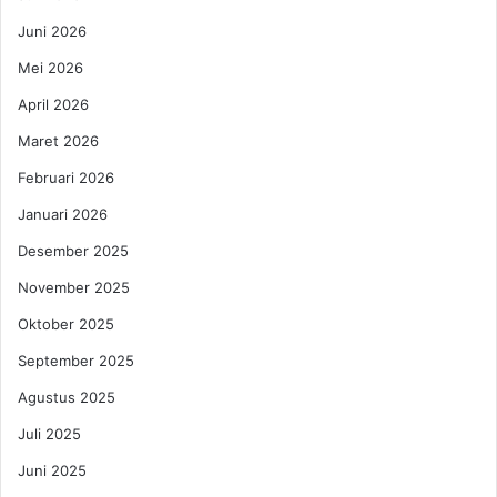
t
Juni 2026
a
k
Mei 2026
u
n
April 2026
t
Maret 2026
u
k
Februari 2026
D
Januari 2026
i
n
Desember 2025
d
November 2025
i
n
Oktober 2025
g
R
September 2025
u
Agustus 2025
m
a
Juli 2025
h
Juni 2025