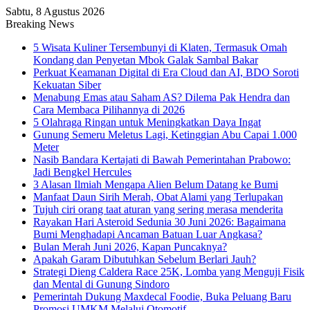
Sabtu, 8 Agustus 2026
Breaking News
5 Wisata Kuliner Tersembunyi di Klaten, Termasuk Omah
Kondang dan Penyetan Mbok Galak Sambal Bakar
Perkuat Keamanan Digital di Era Cloud dan AI, BDO Soroti
Kekuatan Siber
Menabung Emas atau Saham AS? Dilema Pak Hendra dan
Cara Membaca Pilihannya di 2026
5 Olahraga Ringan untuk Meningkatkan Daya Ingat
Gunung Semeru Meletus Lagi, Ketinggian Abu Capai 1.000
Meter
Nasib Bandara Kertajati di Bawah Pemerintahan Prabowo:
Jadi Bengkel Hercules
3 Alasan Ilmiah Mengapa Alien Belum Datang ke Bumi
Manfaat Daun Sirih Merah, Obat Alami yang Terlupakan
Tujuh ciri orang taat aturan yang sering merasa menderita
Rayakan Hari Asteroid Sedunia 30 Juni 2026: Bagaimana
Bumi Menghadapi Ancaman Batuan Luar Angkasa?
Bulan Merah Juni 2026, Kapan Puncaknya?
Apakah Garam Dibutuhkan Sebelum Berlari Jauh?
Strategi Dieng Caldera Race 25K, Lomba yang Menguji Fisik
dan Mental di Gunung Sindoro
Pemerintah Dukung Maxdecal Foodie, Buka Peluang Baru
Promosi UMKM Melalui Otomotif