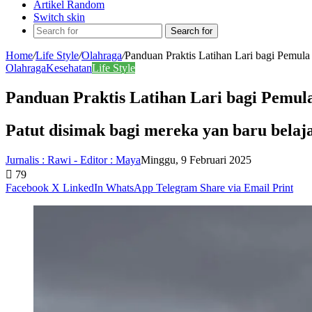
Artikel Random
Switch skin
Search for
Home
/
Life Style
/
Olahraga
/
Panduan Praktis Latihan Lari bagi Pemula
Olahraga
Kesehatan
Life Style
Panduan Praktis Latihan Lari bagi Pemula
Patut disimak bagi mereka yan baru belajar
Jurnalis : Rawi - Editor : Maya
Minggu, 9 Februari 2025
79
Facebook
X
LinkedIn
WhatsApp
Telegram
Share via Email
Print