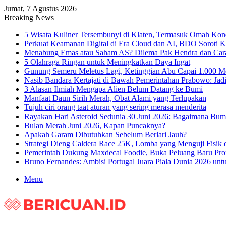
Jumat, 7 Agustus 2026
Breaking News
5 Wisata Kuliner Tersembunyi di Klaten, Termasuk Omah Ko
Perkuat Keamanan Digital di Era Cloud dan AI, BDO Soroti K
Menabung Emas atau Saham AS? Dilema Pak Hendra dan Cara
5 Olahraga Ringan untuk Meningkatkan Daya Ingat
Gunung Semeru Meletus Lagi, Ketinggian Abu Capai 1.000 M
Nasib Bandara Kertajati di Bawah Pemerintahan Prabowo: Jad
3 Alasan Ilmiah Mengapa Alien Belum Datang ke Bumi
Manfaat Daun Sirih Merah, Obat Alami yang Terlupakan
Tujuh ciri orang taat aturan yang sering merasa menderita
Rayakan Hari Asteroid Sedunia 30 Juni 2026: Bagaimana Bu
Bulan Merah Juni 2026, Kapan Puncaknya?
Apakah Garam Dibutuhkan Sebelum Berlari Jauh?
Strategi Dieng Caldera Race 25K, Lomba yang Menguji Fisik 
Pemerintah Dukung Maxdecal Foodie, Buka Peluang Baru P
Bruno Fernandes: Ambisi Portugal Juara Piala Dunia 2026 un
Menu