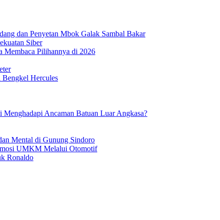
ndang dan Penyetan Mbok Galak Sambal Bakar
ekuatan Siber
 Membaca Pilihannya di 2026
eter
i Bengkel Hercules
mi Menghadapi Ancaman Batuan Luar Angkasa?
dan Mental di Gunung Sindoro
romosi UMKM Melalui Otomotif
tuk Ronaldo